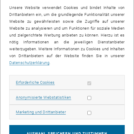
Unsere Website verwendet Cookies und bindet Inhalte von
Drittanbietern ein, um die grundlegende Funktionalität unserer
Website zu gewährleisten sowie die Zugriffe auf unserer
Website zu analysieren und um Funktionen für soziale Medien
und zielgerichtete Werbung anbieten zu können. Hierzu ist es
nötig Informationen an die jeweiligen Dienstanbieter
weiterzugeben. Weitere Informationen zu Cookies und Inhalten
Bild v
1 
1/3 Bilder
von Drittanbietern auf der Website finden Sie in unserer
Datenschutzerklärung
.
Herzlichen Glückwunsch an unser Präsidiumsmitglied Julia Derx
zur erfolgreichen
Verteidigung ihrer Habilitationsschrift
Erforderliche Cookies zulassen
Erforderliche Cookies
„Understanding the impact of global changes and management
measures on the microbiological water quality and safety in river
Statistik Cookies zulassen
Anonymisierte Webstatistiken
basins“
im Fachgebiet Grundwassermanagement!
Am 2. Mai hielt Julia einen beeindruckenden Vortrag an der TU
Marketing Cookies zulassen
Marketing und Drittanbieter
Wien, der von mehr als 40 Personen besucht wurde. Julia ist seit
2021 Forschungsgruppenleiterin am Institut für Wasserbau und
Ingenieurhydrologie und stellt ihre Expertise im
AUSWAHL SPEICHERN UND ZUSTIMMEN