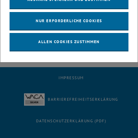
Grundwassermanagement und der mathematischen Modellierung
seit 18 Jahren dem ICC Water & Health zur Verfügung.
NUR ERFORDERLICHE COOKIES
Das ICC Water & Health dankt Julia für ihr außerordentliches
Engagement und freut sich auf viele weitere gemeinsame
interdisziplinäre Projekte und wissenschaftliche Aktivitäten!
ALLEN COOKIES ZUSTIMMEN
IMPRESSUM
BARRIEREFREIHEITSERKLÄRUNG
DATENSCHUTZERKLÄRUNG (PDF)