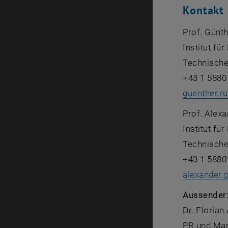
Kontakt
Prof. Günt
Institut fü
Technische
+43 1 5880
guenther.r
Prof. Alex
Institut fü
Technische
+43 1 5880
alexander.
Aussender
Dr. Florian
PR und Mar