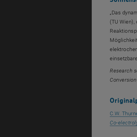
„Das dynami
(TU Wien),
Reaktionspf
Möglichkeit
elektrochem
einsetzbare
Research su
Conversion 
Original
C.W. Thurne
Co-electrol