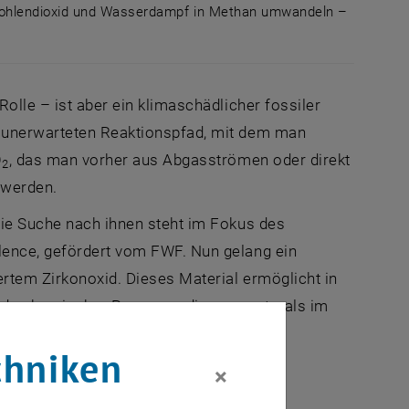
d Kohlendioxid und Wasserdampf in Methan umwandeln –
irkonoxid Kohlendioxid und Wasserdampf in Methan umwan
Rolle – ist aber ein klimaschädlicher fossiler
n unerwarteten Reaktionspfad, mit dem man
O
, das man vorher aus Abgasströmen oder direkt
2
 werden.
Die Suche nach ihnen steht im Fokus des
llence
, gefördert vom FWF. Nun gelang ein
ertem Zirkonoxid. Dieses Material ermöglicht in
de chemischer Prozesse, die nun erstmals im
chniken
×