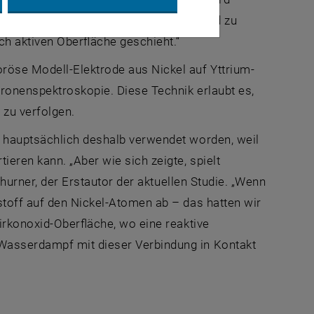
efunde schienen nicht ganz in dieses Bild zu
ch aktiven Oberfläche geschieht.“
röse Modell-Elektrode aus Nickel auf Yttrium-
tronenspektroskopie. Diese Technik erlaubt es,
zu verfolgen.
h hauptsächlich deshalb verwendet worden, weil
ieren kann. „Aber wie sich zeigte, spielt
Thurner, der Erstautor der aktuellen Studie. „Wenn
stoff auf den Nickel-Atomen ab – das hatten wir
irkonoxid-Oberfläche, wo eine reaktive
Wasserdampf mit dieser Verbindung in Kontakt