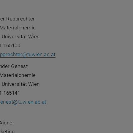
her Rupprechter
r Materialchemie
 Universität Wien
1 165100
upprechter
@
tuwien.ac.at
ander Genest
r Materialchemie
 Universität Wien
1 165141
genest
@
tuwien.ac.at
:
 Aigner
keting