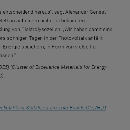
ls entscheidend heraus“, sagt Alexander Genest
 Methan auf einem bisher unbekannten
klung von Elektrolysezellen. „Wir haben damit eine
rs sonnigen Tagen in der Photovoltaik anfällt,
 Energie speichern, in Form von vielseitig
lassen.“
5] (Cluster of Excellence Materials for Energy
C).
ckel/Yttria-Stabilized Zirconia Boosts CO
/H
O
2
2
ine externe URL in einem neuen Fenster