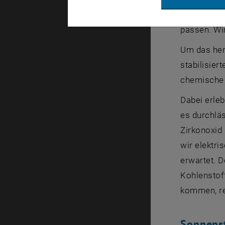
Klötzer von
passen. Wir
Um das her
stabilisier
chemische 
Dabei erle
es durchläs
Zirkonoxid 
wir elektri
erwartet. D
Kohlenstof
kommen, rea
Sonnens