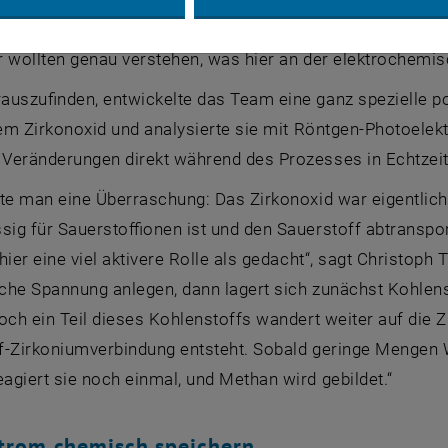
 der Universität Innsbruck. „Aber einige experimentelle B
 wollten genau verstehen, was hier an der elektrochemis
auszufinden, entwickelte das Team eine ganz spezielle po
tem Zirkonoxid und analysierte sie mit Röntgen-Photoelek
Veränderungen direkt während des Prozesses in Echtzeit 
bte man eine Überraschung: Das Zirkonoxid war eigentlic
sig für Sauerstoffionen ist und den Sauerstoff abtransport
hier eine viel aktivere Rolle als gedacht“, sagt Christoph 
sche Spannung anlegen, dann lagert sich zunächst Kohlen
och ein Teil dieses Kohlenstoffs wandert weiter auf die Z
f-Zirkoniumverbindung entsteht. Sobald geringe Mengen 
giert sie noch einmal, und Methan wird gebildet.“
trom chemisch speichern