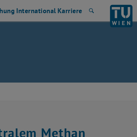
chung
International
Karriere
Suche
utralem Methan