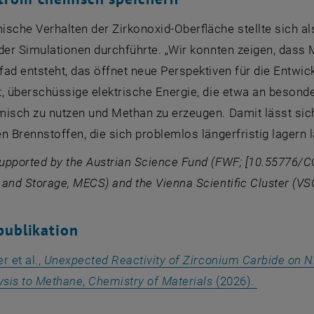
sche Verhalten der Zirkonoxid-Oberfläche stellte sich a
 der Simulationen durchführte. „Wir konnten zeigen, dass
ad entsteht, das öffnet neue Perspektiven für die Entwic
, überschüssige elektrische Energie, die etwa an besonde
isch zu nutzen und Methan zu erzeugen. Damit lässt sich
n Brennstoffen, die sich problemlos längerfristig lagern 
pported by the Austrian Science Fund (FWF; [10.55776/COE
and Storage, MECS) and the Vienna Scientiﬁc Cluster (VS
publikation
r et al.,
Unexpected Reactivity of Zirconium Carbide on Ni
, öffnet e
ysis to Methane
,
Chemistry of Materials
(2026).