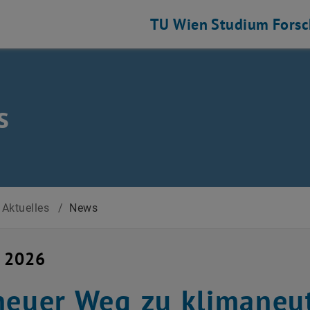
TU Wien
Studium
Fors
s
Aktuelles
/
News
i 2026
neuer Weg zu klimane