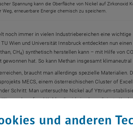
ischer Spannung kann die Oberfläche von Nickel auf Zirkonoxi
r Weg, erneuerbare Energie chemisch zu speichern.
trischer Spannung kann die Oberfläche von Nickel auf Z
lt noch immer in vielen Industriebereichen eine wichtige 
. TU Wien und Universität Innsbruck entdeckten nun eine
than, CH
) synthetisch herstellen kann – mit Hilfe von C
4
ft gewonnen hat. So kann Methan insgesamt klimaneutral
rreichen, braucht man allerdings spezielle Materialien. 
projekts MECS, einem österreichischen
Cluster of Exce
der Schritt: Man untersuchte Nickel auf Yttrium-stabilisi
t Wasserdampf und Kohlendioxid eine komplizierte Kaska
schlüsselt werden konnte – und am Ende entsteht Methan.
ookies und anderen Te
ritte auf einmal