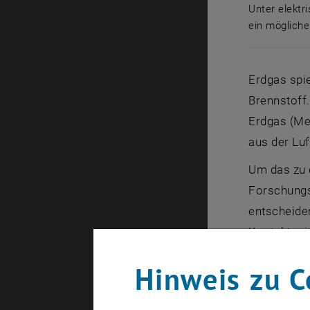
Unter elektr
ein mögliche
Unter elek
Erdgas spie
Brennstoff
Erdgas (Me
aus der Lu
Um das zu e
Forschungs
entscheiden
Kontakt mi
Detail ent
Hinweis zu C
Zwei Sch