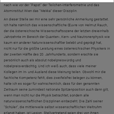
nach wie vor der "Papst" der Teilchen-Interferometrie und das
Atominstitut Wien das "Mekka" dieser Disziplin.
An dieser Stelle sei mir eine sehr persönliche Anmerkung gestattet.
Ich halte nämlich das wissenschaftliche Œuvre von Helmut Rauch,
der die österreichische Wissenschaftsszene der letzten dreieinhalb
Jahrzehnte im Bereich der Quanten-, Kern- und Neutronenphysik wie
kaum ein anderer Naturwissenschaftler belebt und geprägt hat,
nicht nur für die größte Leistung eines österreichischen Physikers in
der zweiten Hälfte des 20. Jahrhunderts, sondern erachte sie
persönlich auch als absolut nobelpreiswürdig und
nobelpreisverdächtig. Und ich weiß auch, dass viele meiner
Kollegen im In- und Ausland diese Meinung teilen. Obwohl mir die
fachliche Kompetenz fehlt, dies zweifelsfrei belegen zu können,
halte ich es sogar für wahrscheinlich, dass für den genannten
Zeitraum seine zumindest nationale Spitzenposition auch dann gilt,
wenn man nicht nur die Physik betrachtet, sondern alle
naturwissenschaftlichen Disziplinen einbezieht. Die Zahl seiner
"Schüler", die mittlerweile selbst wissenschaftlichen Weltruhm
erlangt haben, ist Legion. Stellvertretend seien drei von ihnen