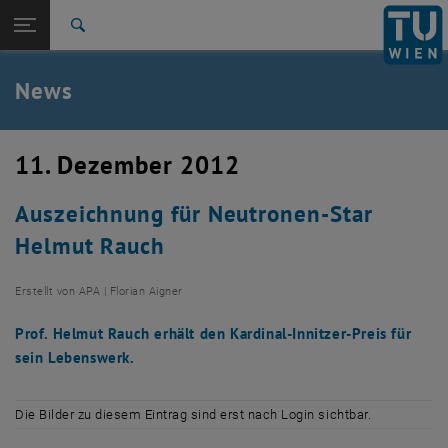
Studium
Seitennavigation öffnen
TU Login
Forschung
Suche
International
Quicklinks
News
Quicklinks-Menü umschalten
Karriere
Zur 1. Menü Ebene
TU Wien
11. Dezember 2012
Zurück zur letzten Ebene:
Aktuelles
Zurück: Subseiten von Aktuelles auflisten
Auszeichnung für Neutronen-Star
News
Helmut Rauch
Erstellt von
APA | Florian Aigner
Prof. Helmut Rauch erhält den Kardinal-Innitzer-Preis für
sein Lebenswerk.
Die Bilder zu diesem Eintrag sind erst nach Login sichtbar.