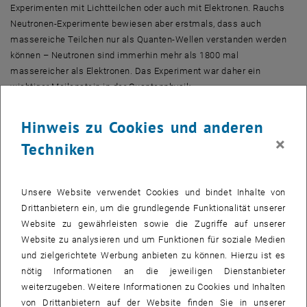
Experimenten mit Lichtteilchen oder auch mit Elektronen. Rauchs
Neutronen-Experimente bewiesen aber erstmals, dass auch
massereiche Teilchen nur als Quanten-Wellen verstanden werden
können – Neutronen sind immerhin mehr als 1800 mal
massereicher als Elektronen. Das Experiment war daher ein
wichtiger Meilenstein in der Quantenphysik.
Hinweis zu Cookies und anderen
Wichtiger österreichischer Forschungspreis
×
Der nach Kardinal Theodor Innitzer benannte Wissenschaftspreis ist
Techniken
eine der angesehensten Auszeichnungen dieser Art in Österreich. Er
wird seit 1962 von der Erzdiözese Wien verliehen und vom
Wissenschaftsministerium, mehreren Bundesländern, sowie von
Unsere Website verwendet Cookies und bindet Inhalte von
Banken, Versicherungen und der Wirtschaftskammer unterstützt.
Drittanbietern ein, um die grundlegende Funktionalität unserer
Für Helmut Rauch ist es ein weiterer Preis in einer langen Liste
Website zu gewährleisten sowie die Zugriffe auf unserer
wichtiger Würdigungen. Zu Rauchs Auszeichnungen zählt u.a. der
Website zu analysieren und um Funktionen für soziale Medien
Ludwig-Wittgenstein-Preis (2006).
und zielgerichtete Werbung anbieten zu können. Hierzu ist es
nötig Informationen an die jeweiligen Dienstanbieter
weiterzugeben. Weitere Informationen zu Cookies und Inhalten
von Drittanbietern auf der Website finden Sie in unserer