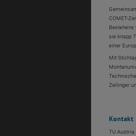
Gemeinsam 
COMET-Zentr
Bestehens w
sie knapp 7
einer
Europ
Mit Sticht
Montanunive
Technischen
Zeilinger 
Kontakt
TU Austria