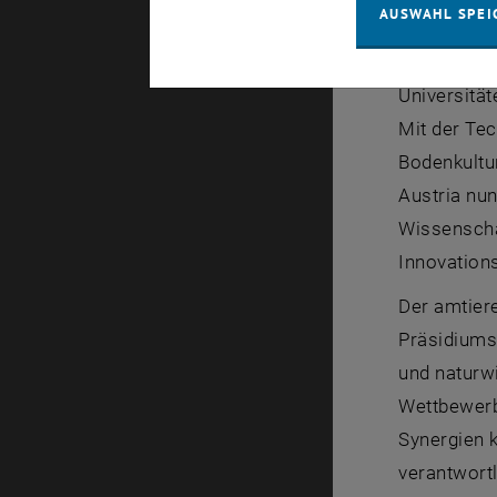
AUSWAHL SPEI
Innovation,
öffnet sich
Universitä
Mit der Tec
Bodenkultu
Austria
nun 
Wissenscha
Innovation
Der amtie
Präsidiums:
und naturwi
Wettbewerb
Synergien 
verantwort