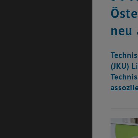
Öste
neu 
Technis
(JKU) L
Technis
assozii