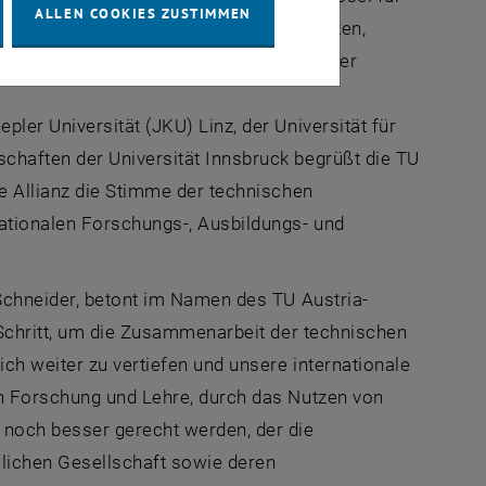
ALLEN COOKIES ZUSTIMMEN
. Um ihre Potenziale noch besser zu nutzen,
ischen Fakultäten anderer österreichischer
ler Universität (JKU) Linz, der Universität für
chaften der Universität Innsbruck begrüßt die TU
e Allianz die Stimme der technischen
nationalen Forschungs-, Ausbildungs- und
 Schneider, betont im Namen des TU
Austria
-
 Schritt, um die Zusammenarbeit der technischen
ch weiter zu vertiefen und unsere internationale
in Forschung und Lehre, durch das Nutzen von
och besser gerecht werden, der die
lichen Gesellschaft sowie deren