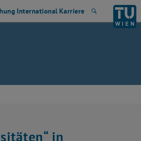
chung
International
Karriere
Suche
sitäten“ in