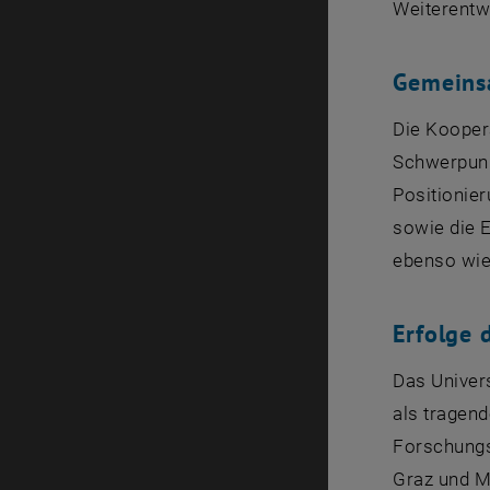
Weiterentwi
Gemeins
Die Kooper
Schwerpunk
Positionie
sowie die 
ebenso wie
Erfolge 
Das Univers
als tragen
Forschungs
Graz und M