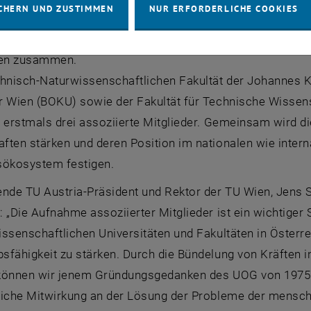
CHERN UND ZUSTIMMEN
NUR ERFORDERLICHE COOKIES
 Wettbewerbsfähigkeit und gesellschaftlichen Fortschritt
 die TU
Austria
und arbeitet künftig noch enger mit techn
ten zusammen.
hnisch-Naturwissenschaftlichen Fakultät der Johannes Kep
r Wien (BOKU) sowie der Fakultät für Technische Wissens
erstmals drei assoziierte Mitglieder. Gemeinsam wird di
ften stärken und deren Position im nationalen wie inter
sökosystem festigen.
rende TU
Austria
-Präsident und Rektor der TU Wien, Jens
 „Die Aufnahme assoziierter Mitglieder ist ein wichtiger
ssenschaftlichen Universitäten und Fakultäten in Österrei
sfähigkeit zu stärken. Durch die Bündelung von Kräften 
können wir jenem Gründungsgedanken des UOG von 1975 n
liche Mitwirkung an der Lösung der Probleme der mensch