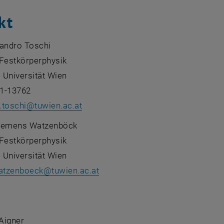
kt
sandro Toschi
r Festkörperphysik
 Universität Wien
1-13762
.toschi
@
tuwien.ac.at
 Clemens Watzenböck
r Festkörperphysik
 Universität Wien
atzenboeck
@
tuwien.ac.at
:
 Aigner