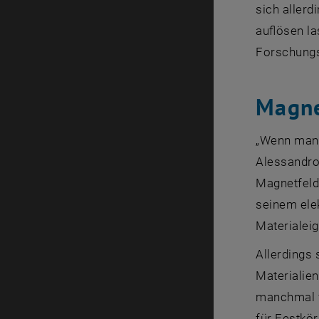
sich allerd
auflösen l
Forschungs
Magne
„Wenn man 
Alessandr
Magnetfeld
seinem ele
Materialeig
Allerdings
Materialien
manchmal f
für Festkör