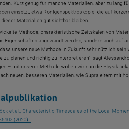
den. Kurz genug für manche Materialien, aber zu lang f
en einsetzt, etwa Röntgenspektroskopie, die auf kürzerer
dieser Materialien gut sichtbar bleiben.
ickelte Methode, charakteristische Zeitskalen von Materi
e Eigenschaften angewandt werden, sondern auch auf and
 dass unsere neue Methode in Zukunft sehr nützlich sein
 zu planen und richtig zu interpretieren“, sagt Alessandr
gen – mit unserer Methode wollen wir nun die Physik bek
ach neuen, besseren Materialien, wie Supraleitern mit ho
nalpublikation
öck et al., Characteristic Timescales of the Local Momen
, öffnet eine externe URL in einem neuen F
086402 (2020).