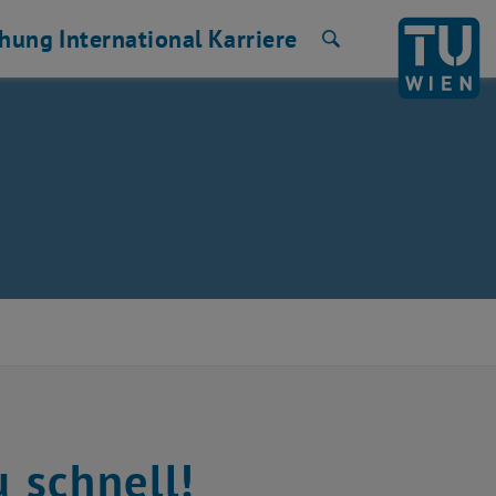
chung
International
Karriere
Suche
u schnell!