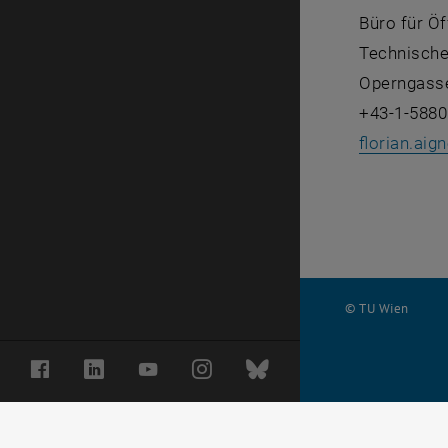
Büro für Öf
Technische
Operngasse
+43-1-5880
florian.aign
© TU Wien
#
Facebook
LinkedIn
YouTube
Instagram
Bluesky
1499