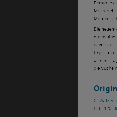
Femtosekun
Messmethod
Moment all 
Die neuentw
magnetisch
davon aus,
Experimente
offene Fra
die Suche n
Origi
C. Watzenb
Lett. 125, 