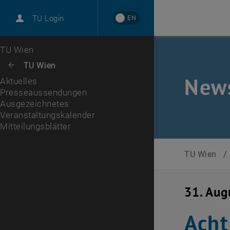
International
EN
TU Login
Karriere
Presseaussendungen
Ausgezeichnetes
Veranstaltungskalender
Zur 1. Menü Ebene
TU Wien
Zurück zur letzten Ebene:
TU Wien
Zurück: Subseiten von TU Wien auflisten
New
Aktuelles
Presseaussendungen
Ausgezeichnetes
Veranstaltungskalender
Mitteilungsblätter
, öffnet eine externe URL in einem neuen Fenster
Mitteilungsblätter
TU Wien
/
31. Aug
Acht