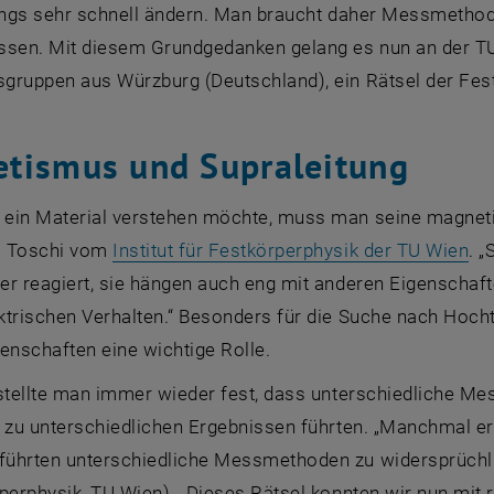
ings sehr schnell ändern. Man braucht daher Messmethode
assen. Mit diesem Grundgedanken gelang es nun an der 
gruppen aus Würzburg (Deutschland), ein Rätsel der Fest
tismus und Supraleitung
ein Material verstehen möchte, muss man seine magnetis
, 
o Toschi vom
Institut für Festkörperphysik der TU Wien
. „
er reagiert, sie hängen auch eng mit anderen Eigenscha
ktrischen Verhalten.“ Besonders für die Suche nach Hoch
enschaften eine wichtige Rolle.
 stellte man immer wieder fest, dass unterschiedliche 
 zu unterschiedlichen Ergebnissen führten. „Manchmal er
ührten unterschiedliche Messmethoden zu widersprüchli
perphysik, TU Wien). „Dieses Rätsel konnten wir nun mit 