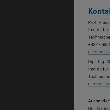
Konta
Prof. Ales
Institut fü
Technische
+43-1-5880
alessandro
Dipl.-Ing.
Institut fü
Technische
clemens.w
Aussender
Dr. Florian