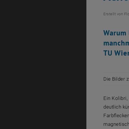
Erstellt von
Fl
Warum l
manchma
TU Wien
Die Bilder 
Ein Kolibri
deutlich kü
Farbflecke
magnetisch