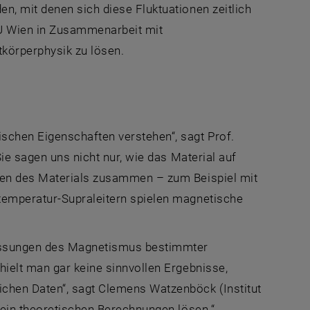
n, mit denen sich diese Fluktuationen zeitlich
TU Wien in Zusammenarbeit mit
körperphysik zu lösen.
chen Eigenschaften verstehen“, sagt Prof.
öffnet eine externe URL in einem neuen Fenster
Sie sagen uns nicht nur, wie das Material auf
ften des Materials zusammen – zum Beispiel mit
temperatur-Supraleitern spielen magnetische
Messungen des Magnetismus bestimmter
hielt man gar keine sinnvollen Ergebnisse,
chen Daten“, sagt Clemens Watzenböck (Institut
rein theoretischen Berechnungen lösen.“