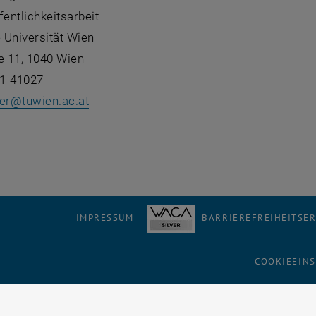
fentlichkeitsarbeit
 Universität Wien
 11, 1040 Wien
1-41027
er
@
tuwien.ac.at
IMPRESSUM
BARRIEREFREIHEITSE
COOKIEEIN