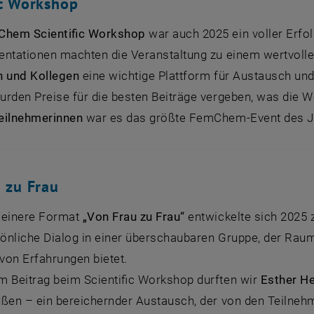
ic Workshop
Chem Scientific Workshop
war auch 2025 ein voller Erfo
entationen machten die Veranstaltung zu einem wertvoll
n und Kollegen
eine wichtige Plattform für Austausch und 
rden Preise für die besten Beiträge vergeben, was die Wer
eilnehmerinnen
war es das größte FemChem-Event des J
 zu Frau
leinere Format
„Von Frau zu Frau“
entwickelte sich 2025 
sönliche Dialog in einer überschaubaren Gruppe, der Rau
von Erfahrungen bietet.
m Beitrag beim Scientific Workshop durften wir
Esther H
üßen – ein bereichernder Austausch, der von den Teilneh