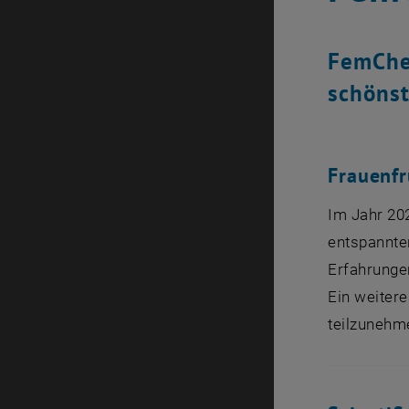
FemChem
schöns
Frauenf
Im Jahr 20
entspannte
Erfahrunge
Ein weiter
teilzunehm