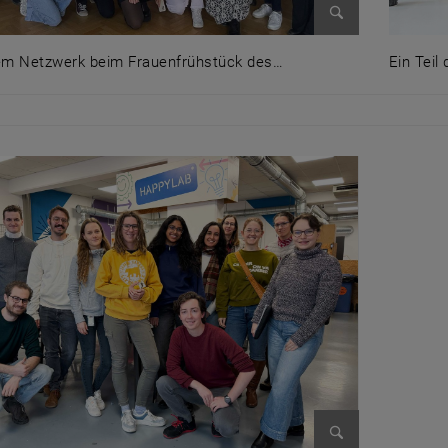
Bild vergrößer
m Netzwerk beim Frauenfrühstück des…
Ein Tei
m Netzwerk beim Frauenfrühstück des Vizerektorats am
Ein Tei