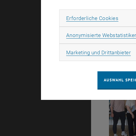
schöne Mo
Erforde
Erforderliche Cookies
Anonymisierte Webstatistike
Ma
Marketing und Drittanbieter
AUSWAHL SPEI