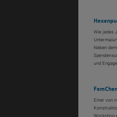
Hexenpu
Wie jedes 
Untermalun
Neben dem 
Spendensum
und Engage
FemChem
Einer von
Konstrukti
Workshop ei