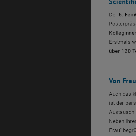
Scientif
Der
6. Fem
Posterpräs
Kolleginne
Erstmals wu
über 120 T
Von Frau
Auch das k
ist der per
Austausch 
Neben ihre
Frau“ begr