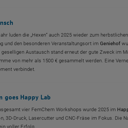
nsch
Jahr luden die „Hexen“ auch 2025 wieder zum herbstlichen
g und den besonderen Veranstaltungsort im
Geniehof
wur
geselligen Austausch stand erneut der gute Zweck im Mi
me von mehr als 1500 € gesammelt werden. Eine Vernet
ment verbindet.
 goes Happy Lab
 insgesamt vier FemChem Workshops wurde 2025 im
Hap
on, 3D-Druck, Lasercutter und CNC-Fräse im Fokus. Die Na
n voller Erfolg.