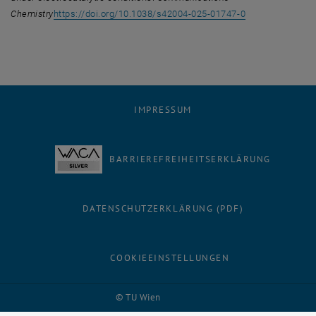
, öffnet eine ex
Chemistry
https://doi.org/10.1038/s42004-025-01747-0
IMPRESSUM
BARRIEREFREIHEITSERKLÄRUNG
DATENSCHUTZERKLÄRUNG (PDF)
COOKIEEINSTELLUNGEN
Facebook
LinkedIn
YouTube
Instagram
Bluesky
© TU Wien
# 73419