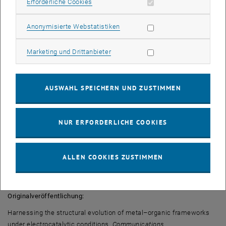
Erforderliche Cookies zulassen
Erforderliche Cookies
Autoren, dass die dynamische strukturelle Entwicklung,
einschließlich Veränderungen in der Koordination, der Bildung von
Statistik Cookies zulassen
Anonymisierte Webstatistiken
Defekten und der Entstehung offener Metallstellen, unter
Betriebsbedingungen oft die eigentlichen katalytischen Spezies
Marketing Cookies zulassen
Marketing und Drittanbieter
hervorbringt.
Sie fordern eine engere Integration von Operando-Spektroskopie,
hochauflösender Mikroskopie und computergestützter Modellierung,
AUSWAHL SPEICHERN UND ZUSTIMMEN
um diese vorübergehenden Umwandlungen zu erfassen und zu
interpretieren. Indem sie sich für eine kontrollierte Entwicklung statt
für absolute Stabilität aussprechen, skizzieren die Autoren eine
NUR ERFORDERLICHE COOKIES
neue konzeptionelle Richtung für die Entwicklung von MOF-
Elektrokatalysatoren, die sich während der Reaktion anpassen und
verbessern können, und bieten einen realistischen Fahrplan für ein
ALLEN COOKIES ZUSTIMMEN
effektiveres Katalysatordesign.
Originalveröffentlichung:
Harnessing the structural evolution of metal–organic frameworks
under electrocatalytic conditions.
Communications