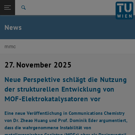
Seitennavigation öffnen
EN
TU Login
Suche
Zur 1. Menü Ebene
E165-02-Forschungsbereich Molekulare Materialchemie
News
Zurück zur letzten Ebene:
E165-02-Forschungsbereich
Zurück: Subseiten von E165-02-Forschungsbereich Molekulare Materia
Molekulare Materialchemie
mmc
News
27. November 2025
Neue Perspektive schlägt die Nutzung
der strukturellen Entwicklung von
MOF-Elektrokatalysatoren vor
Eine neue Veröffentlichung in Communications Chemistry
von Dr. Zheao Huang und Prof. Dominik Eder argumentiert,
dass die wahrgenommene Instabilität von
metallorganischen Gerüsten (MOFs) eher als Designvorteil