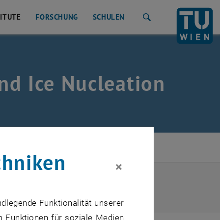
TITUTE
FORSCHUNG
SCHULEN
Suche
nd Ice Nucleation
Introduction
chniken
×
ndlegende Funktionalität unserer
m Funktionen für soziale Medien