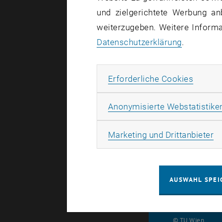
und zielgerichtete Werbung an
weiterzugeben. Weitere Informat
Datenschutzerklärung
.
Erforde
Erforderliche Cookies
Anonymisierte Webstatistike
Ma
Marketing und Drittanbieter
AUSWAHL SPEI
© TU Wien
#