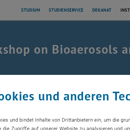
STUDIUM
STUDIENSERVICE
DEKANAT
INS
shop on Bioaerosols a
ferenzen
/
Vergangene Veranstaltungen
/
Workshop
/
ookies und anderen Te
ationen finden Sie auf der Englischen Version der Seite.
s und bindet Inhalte von Drittanbietern ein, um die gru
 die Zugriffe auf unserer Website zu analysieren und u