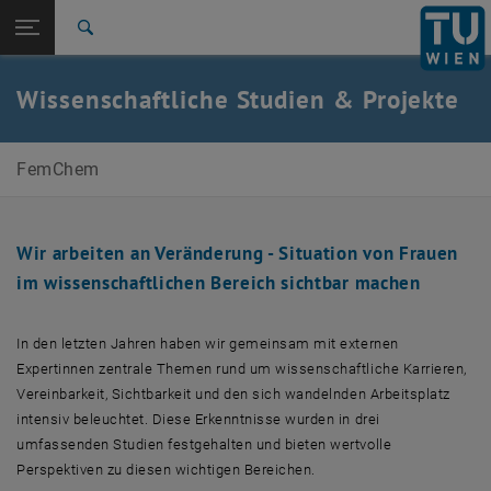
Seitennavigation öffnen
EN
TU Login
Suche
Collaborative Teaching & Research Project
PARENT Implementation
PARENT - Parents in Research and Technology
Young Scientists @ the Faculty of Technical Chemistry
Zur 1. Menü Ebene
FemChem
Wissenschaftliche Studien & Projekte
Zurück zur letzten Ebene:
FemChem
Zurück: Subseiten von FemChem auflisten
Wissenschaftliche Studien & Projekte
FemChem
Collaborative Teaching & Research Project
PARENT Implementation
PARENT - Parents in Research and Technology
Young Scientists @ the Faculty of Technical Chemistry
Wir arbeiten an Veränderung - Situation von Frauen
im wissenschaftlichen Bereich sichtbar machen
In den letzten Jahren haben wir gemeinsam mit externen
Expertinnen zentrale Themen rund um wissenschaftliche Karrieren,
Vereinbarkeit, Sichtbarkeit und den sich wandelnden Arbeitsplatz
intensiv beleuchtet. Diese Erkenntnisse wurden in drei
umfassenden Studien festgehalten und bieten wertvolle
Perspektiven zu diesen wichtigen Bereichen.