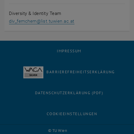
Diversity & Identity Team
div_femchem
@
list.tuwien.ac.at
IMPRESSUM
BARRIEREFREIHEITSERKLÄRUNG
DATENSCHUTZERKLÄRUNG (PDF)
COOKIEEINSTELLUNGEN
Facebook
LinkedIn
YouTube
Instagram
Bluesky
© TU Wien
# 104841