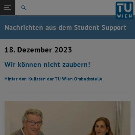
Studium
Seitennavigation öffnen
TU Login
Forschung
Suche
International
Quicklinks
Nachrichten aus dem Student Support
Quicklinks-Menü umschalten
Karriere
Zur 1. Menü Ebene
Studium
18. Dezember 2023
Zurück zur letzten Ebene:
Student Support
Zurück: Subseiten von Student Support auflisten
Wir können nicht zaubern!
News
Hinter den Kulissen der TU Wien Ombudsstelle