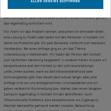
eine
E-Mail
-Adresse anzugeben über die wir mit den Betroffenen in
ALLEN COOKIES ZUSTIMMEN
Kontakt treten können. Es muss nicht zwingend eine
E-Mail
-Adresse
mit Namen sein, es kann auch ein Kürzel oder ein Fantasiename
sein, wichtig ist, dass die Adresse zu einem
E-Mail
-Postfach gehört,
das regelmäßig kontrolliert wird.
KM: Wenn wir das Problem kennen, versuchen wir entweder direkt
eine Lösung zu finden oder treten mit den Personen in Kontakt, mit
denen es Probleme gab. Ein paar Beispiele vielleicht zum besseren
Verständnis. Bei einer Anfrage ging es um das Thema
Unterstützung in Mathematik. Wir haben der Person den Kontakt
zum fachlichen
Mentoring
hergestellt. In anderen Fällen müssen wir
beispielsweise erst den Kontakt zu den Lehrveranstaltungs-
Leiter_innen suchen, wenn es dort Missverständnisse oder
Schwierigkeiten gibt. Das dauert dann etwas länger, aber jede
Anfrage wird von uns ernstgenommen, wird bearbeitet und wir
geben verlässlich Rückmeldung bzw. stehen über einen längeren
Zeitraum regelmäßig in Kontakt mit den Betroffenen. Auch
infrastrukturelle Probleme, also beispielsweise wo Zugänge zu
Räumen barrierefrei gemacht werden müssen, Beleuchtung