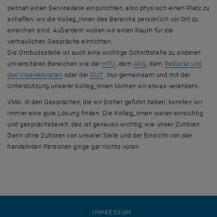
zeitnah einen
Servicedesk
einzurichten, also physisch einen Platz zu
schaffen, wo die Kolleg_innen des Bereichs persönlich vor Ort zu
erreichen sind. Außerdem wollen wir einen Raum für die
vertraulichen Gespräche einrichten.
Die Ombudsstelle ist auch eine wichtige Schnittstelle zu anderen
, öffnet eine externe URL in eine
universitären Bereichen wie der
HTU
, dem
AKG
, dem
Rektorat und
, öffnet eine externe URL in einem ne
den Vizerektoraten
oder der
GUT
. Nur gemeinsam und mit der
Unterstützung unserer Kolleg_innen können wir etwas verändern.
VMA: In den Gesprächen, die wir bisher geführt haben, konnten wir
immer eine gute Lösung finden. Die Kolleg_innen waren einsichtig
und gesprächsbereit, das ist genauso wichtig, wie unser Zuhören.
Denn ohne Zuhören von unserer Seite und der Einsicht von den
handelnden Personen ginge gar nichts voran.
IMPRESSUM