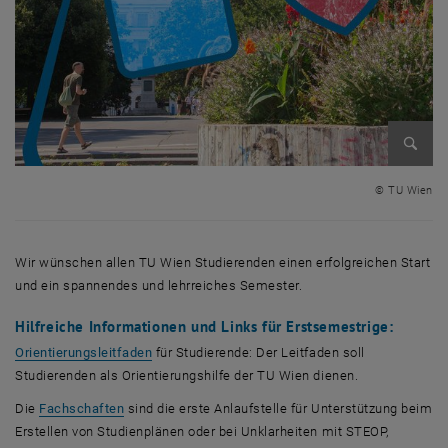
Bild v
© TU Wien
Wir wünschen allen TU Wien Studierenden einen erfolgreichen Start
und ein spannendes und lehrreiches Semester.
Hilfreiche Informationen und Links für Erstsemestrige:
Orientierungsleitfaden
für Studierende: Der Leitfaden soll
Studierenden als Orientierungshilfe der TU Wien dienen.
, öffnet eine externe URL in einem neuen Fenster
Die
Fachschaften
sind die erste Anlaufstelle für Unterstützung beim
Erstellen von Studienplänen oder bei Unklarheiten mit STEOP,