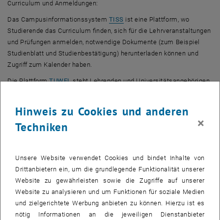
Curriculum und Anmeldungen:
, öffnet eine externe URL in ei
Das Campusinformationssystem
TISS
ist eine Plattform, wo
Studierende das Curriculum finden, sich für die Lehrveranstaltungen
und Prüfungen anmelden, notwendige Dokumente (zum Beispiel
Studienblatt und Studienbestätigung) herunterladen können und
Zugriff zum Kalender haben.
, öffnet eine externe URL in einem neuen Fenster
Die Plattform
TUWEL
steht Lehrenden und Universitätsangehörigen
sowie Studierenden zur Unterstützung der Lehre und des Studiums
zur Verfügung (Online-Ressourcen, Online-Abgaben, Chats, uvm.).
Hinweis zu Cookies und anderen
×
Techniken
Veranstaltungstipp „Mein Start mit TUWEL“
In der er Infoveranstaltung werden Fragen beantwortet wie
Unsere Website verwendet Cookies und bindet Inhalte von
beispielsweise
Drittanbietern ein, um die grundlegende Funktionalität unserer
Was ist TUWEL eigentlich?
Website zu gewährleisten sowie die Zugriffe auf unserer
Wie logge ich mich ein?
Website zu analysieren und um Funktionen für soziale Medien
Was kann ich mit TUWEL alles machen?
und zielgerichtete Werbung anbieten zu können. Hierzu ist es
nötig Informationen an die jeweiligen Dienstanbieter
Welche Lehrveranstaltungen werden durch TUWEL unterstützt?