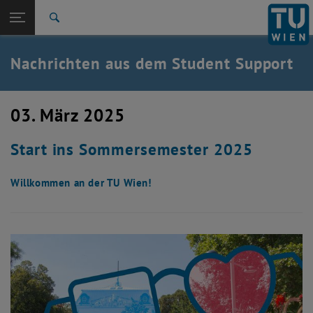
Studium
Seitennavigation öffnen
TU Login
Forschung
Suche
International
Quicklinks
Nachrichten aus dem Student Support
Quicklinks-Menü umschalten
Karriere
Zur 1. Menü Ebene
Studium
03. März 2025
Zurück zur letzten Ebene:
Student Support
Zurück: Subseiten von Student Support auflisten
Start ins Sommersemester 2025
News
Willkommen an der TU Wien!