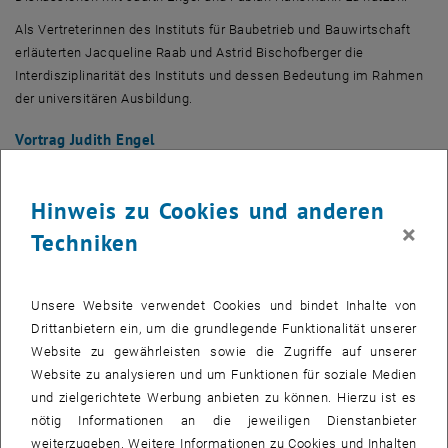
Als Vertreterinnen des Instituts für Baubetrieb und Bauwirtschaft
erläuterten Jacqueline Raab und Astrid Bischofberger die
Interdisziplinarität des Instituts und dessen Bedeutung im Rahmen
der universitären Ausbildung.
Vortrag Judith Engel
Judith Engel studierte Bauingenieurwesen an der TU Wien und
begann ihre beruflich Karriere 2003 bei der ÖBB, wo sie u. a. die
Hinweis zu Cookies und anderen
Planung und den Bau des Wiener Hauptbahnhofs verantwortete. Seit
×
Jänner 2022 ist sie Mitglied des Vorstands der ÖBB-Infrastruktur,
Techniken
zuständig für Netzausbau und Infrastrukturbereitstellung.
In ihrem Vortrag erläuterte Engel einerseits die Herausforderungen
Unsere Website verwendet Cookies und bindet Inhalte von
an die ÖBB in den nächsten Jahren und wies dabei auch das
Drittanbietern ein, um die grundlegende Funktionalität unserer
österreichische Unikum der sog. Rahmenplanung positiv hervor.
Website zu gewährleisten sowie die Zugriffe auf unserer
Damit wird sichergestellt, dass die notwendigen finanziellen Mittel
Website zu analysieren und um Funktionen für soziale Medien
durch die österreichische Bundesregierung bereitgestellt werden,
und zielgerichtete Werbung anbieten zu können. Hierzu ist es
sodass die ÖBB ihren gesetzlichen Verpflichtungen für Errichtung
nötig Informationen an die jeweiligen Dienstanbieter
und Betrieb der Schieneninfrastruktur bestmöglich erfüllen kann.
weiterzugeben. Weitere Informationen zu Cookies und Inhalten