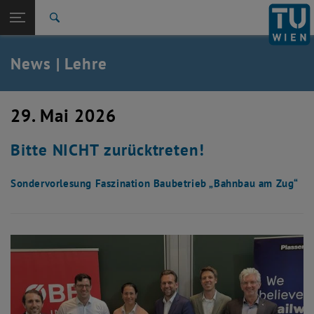
Studium
Seitennavigation öffnen
TU Login
Forschung
Suche
International
Quicklinks
News | Lehre
Quicklinks-Menü umschalten
Karriere
Zur 1. Menü Ebene
Studium
29. Mai 2026
Zurück zur letzten Ebene:
Studium
Zurück: Subseiten von Studium auflisten
Bitte NICHT zurücktreten!
News
Sondervorlesung Faszination Baubetrieb „Bahnbau am Zug“