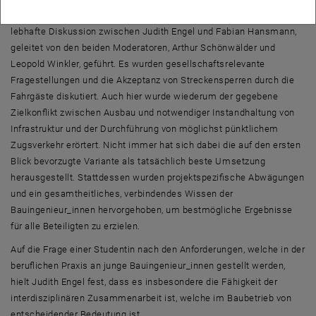
Im Hauptteil der Veranstaltung „Bahnbau am Zug“ wurde eine
lebhafte Diskussion zwischen Judith Engel und Fabian Hansmann,
geleitet von den beiden Moderatoren, Arthur Schönwälder und
Leopold Winkler, geführt. Es wurden gesellschaftsrelevante
Fragestellungen und die Akzeptanz von Streckensperren durch die
Fahrgäste diskutiert. Auch hier wurde wiederum der gegebene
Zielkonflikt zwischen Ausbau und notwendiger Instandhaltung von
Infrastruktur und der Durchführung von möglichst pünktlichem
Zugsverkehr erörtert. Nicht immer hat sich dabei die auf den ersten
Blick bevorzugte Variante als tatsächlich beste Umsetzung
herausgestellt. Stattdessen wurden projektspezifische Abwägungen
und ein gesamtheitliches, verbindendes Wissen der
Bauingenieur_innen hervorgehoben, um bestmögliche Ergebnisse
für alle Beteiligten zu erzielen.
Auf die Frage einer Studentin nach den Anforderungen, welche in der
beruflichen Praxis an junge Bauingenieur_innen gestellt werden,
hielt Judith Engel fest, dass es insbesondere die Fähigkeit der
interdisziplinären Zusammenarbeit ist, welche im Baubetrieb von
entscheidender Bedeutung ist.