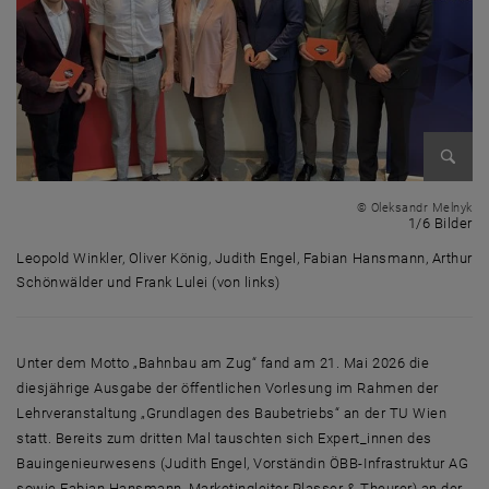
Bild v
© Oleksandr Melnyk
1 
1/6 Bilder
Leopold Winkler, Oliver König, Judith Engel, Fabian Hansmann, Arthur
Schönwälder und Frank Lulei (von links)
Leopold Winkler, Oliver König, Judith Engel, Fabian Hansmann, Arthur S
Unter dem Motto „Bahnbau am Zug“ fand am 21. Mai 2026 die
diesjährige Ausgabe der öffentlichen Vorlesung im Rahmen der
Lehrveranstaltung „Grundlagen des Baubetriebs“ an der TU Wien
statt. Bereits zum dritten Mal tauschten sich Expert_innen des
Bauingenieurwesens (Judith Engel, Vorständin ÖBB-Infrastruktur AG
sowie Fabian Hansmann, Marketingleiter Plasser & Theurer) an der