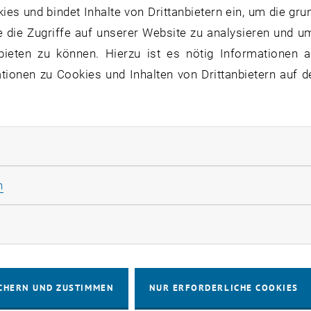
 Sie eine Übersicht der bereits stattgefundenen Veransta
s und bindet Inhalte von Drittanbietern ein, um die gru
".
 die Zugriffe auf unserer Website zu analysieren und u
bieten zu können. Hierzu ist es nötig Informationen an
ionen zu Cookies und Inhalten von Drittanbietern auf d
VERANSTALTUNGEN AM 19. SEPT
rliche Cookies zulassen
[EN] Hochschuldidaktische
Basics” (1/2)
19
Statistik Cookies zulassen
n
9 September 2024
WORKSHOP
Seminarraum AA 02-1, 104
Veranstaltungstyp:
Veranstaltungsort:
SEPT. 24
rketing Cookies zulassen
bis
9:00
-
17:00
CHERN UND ZUSTIMMEN
NUR ERFORDERLICHE COOKIES