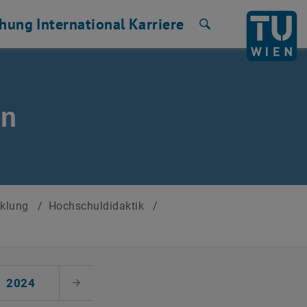
chung
International
Karriere
Suche
en
cklung
/
Hochschuldidaktik
/
2024
Nächster Monat