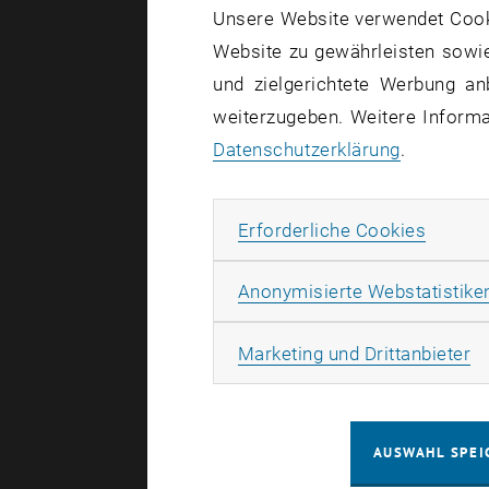
Hier finden
Unsere Website verwendet Cookie
focus:lehre
Website zu gewährleisten sowie
und zielgerichtete Werbung an
weiterzugeben. Weitere Informat
Datenschutzerklärung
.
Erforde
Erforderliche Cookies
Anonymisierte Webstatistike
1
Ma
Marketing und Drittanbieter
0
AUSWAHL SPEI