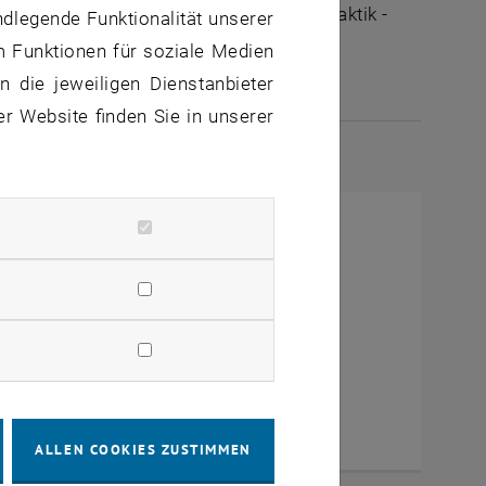
ltungen des Fachbereichs "Hochschuldidaktik -
ndlegende Funktionalität unserer
m Funktionen für soziale Medien
 die jeweiligen Dienstanbieter
er Website finden Sie in unserer
EMBER 2024
 Basisausbildung: “Didactic
0 Vienna
ALLEN COOKIES ZUSTIMMEN