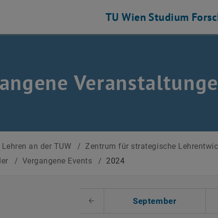
TU Wien
Studium
Fors
angene Veranstaltung
Lehren an der TUW
/
Zentrum für strategische Lehrentwi
der
/
Vergangene Events
/
2024
 auswählen
September
Voriger Monat