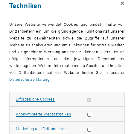
×
Techniken
26 August 2024
27 August 2024
28 August 2024
29 August 2024
30 August 2024
31 August 2024
1 September 2024
Zurück zu vergangene Veranstaltungen
Unsere Website verwendet Cookies und bindet Inhalte von
Drittanbietern ein, um die grundlegende Funktionalität unserer
Website zu gewährleisten sowie die Zugriffe auf unserer
Informationen
Website zu analysieren und um Funktionen für soziale Medien
Hier finden Sie eine Übersicht der bereits stattgefundenen
und zielgerichtete Werbung anbieten zu können. Hierzu ist es
Veranstaltungen des Fachbereichs "Hochschuldidaktik -
nötig Informationen an die jeweiligen Dienstanbieter
focus:lehre".
weiterzugeben. Weitere Informationen zu Cookies und Inhalten
VERANSTALTUNGEN AM 18. AUGUST 2024
von Drittanbietern auf der Website finden Sie in unserer
Datenschutzerklärung
.
Es gibt keine Veranstaltungen in der aktuellen Ansicht.
Erforderliche Cookies zulassen
Erforderliche Cookies
Datum auswählen
August
2024
Voriger Monat
Nächs
Statistik Cookies zulassen
Anonymisierte Webstatistiken
MO
DI
MI
DO
FR
SA
SO
Marketing Cookies zulassen
Marketing und Drittanbieter