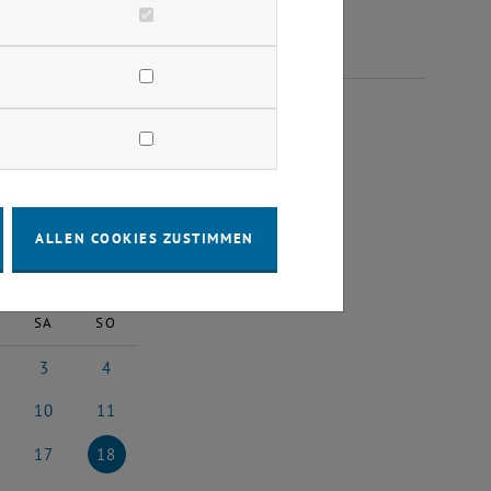
RUAR 2024
ALLEN COOKIES ZUSTIMMEN
2024
Nächster Monat
SA
SO
3
4
4
uar 2024
3 Februar 2024
4 Februar 2024
10
11
4
uar 2024
10 Februar 2024
11 Februar 2024
17
18
024
ruar 2024
17 Februar 2024
18 Februar 2024