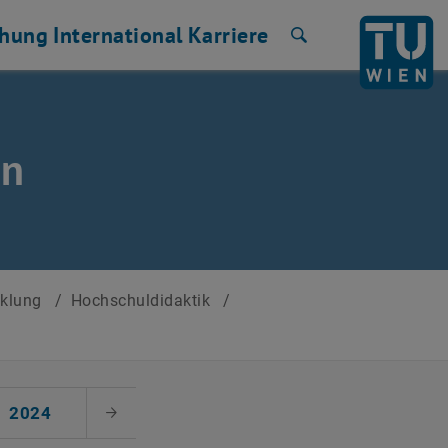
chung
International
Karriere
Suche
en
cklung
/
Hochschuldidaktik
/
2024
Nächster Monat