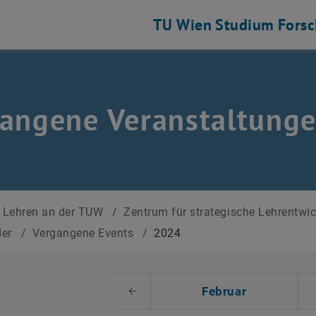
TU Wien
Studium
Fors
angene Veranstaltung
Lehren an der TUW
/
Zentrum für strategische Lehrentwi
der
/
Vergangene Events
/
2024
 auswählen
Februar
Voriger Monat