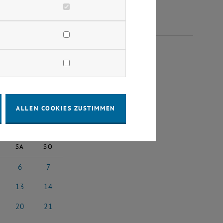
NUAR 2024
ALLEN COOKIES ZUSTIMMEN
2024
Nächster Monat
SA
SO
6
7
ar 2024
6 Januar 2024
7 Januar 2024
13
14
uar 2024
13 Januar 2024
14 Januar 2024
20
21
uar 2024
20 Januar 2024
21 Januar 2024