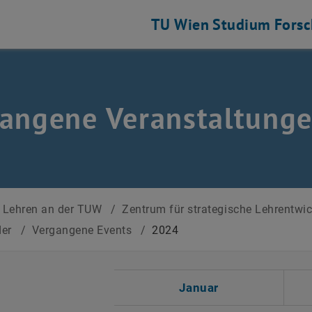
TU Wien
Studium
Fors
angene Veranstaltung
Lehren an der TUW
/
Zentrum für strategische Lehrentwi
der
/
Vergangene Events
/
2024
 auswählen
Januar