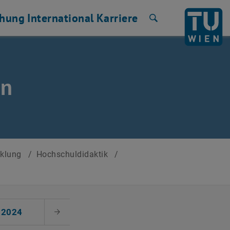
chung
International
Karriere
Suche
en
cklung
/
Hochschuldidaktik
/
2024
Nächster Monat