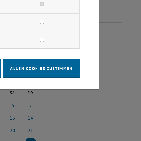
NUAR 2024
ALLEN COOKIES ZUSTIMMEN
2024
Nächster Monat
SA
SO
6
7
ar 2024
6 Januar 2024
7 Januar 2024
13
14
uar 2024
13 Januar 2024
14 Januar 2024
20
21
uar 2024
20 Januar 2024
21 Januar 2024