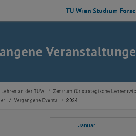
TU Wien
Studium
Fors
angene Veranstaltung
Lehren an der TUW
/
Zentrum für strategische Lehrentwi
der
/
Vergangene Events
/
2024
 auswählen
Januar