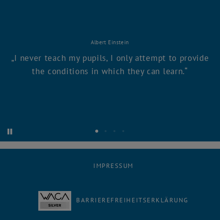
Albert Einstein
I never teach my pupils, I only attempt to provide
the conditions in which they can learn.
Starte automatische Karusselrotation
Stoppe automatische Karusselrotation
Zitat 1
Zitat 2
Zitat 3
Zitat 4
IMPRESSUM
BARRIEREFREIHEITSERKLÄRUNG
Facebook
LinkedIn
YouTube
Instagram
Bluesky