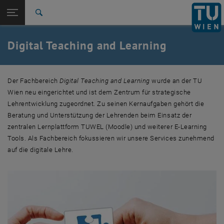
Studium
Seitennavigation öffnen
EN
TU Login
Forschung
Suche
Services für die Online Lehre
Trainingsangebote
Studieneingang, Studienwahl
Unterlagen und Links
EDIN - E-Didaktisches Nachschlagewerk
Über uns
Kontaktformular
Wichtige Meldungen (Self-Assessment)
International
Quicklinks
Digital Teaching and Learning
Quicklinks-Menü umschalten
Karriere
Zur 1. Menü Ebene
Studium
Der Fachbereich
Digital Teaching and Learning
wurde an der TU
Zurück zur letzten Ebene:
Zentrum für strategische
Wien neu eingerichtet und ist dem Zentrum für strategische
Zurück: Subseiten von Zentrum für strategische Lehrentwicklung aufli
Lehrentwicklung
Lehrentwicklung zugeordnet. Zu seinen Kernaufgaben gehört die
Digital Teaching and Learning
Beratung und Unterstützung der Lehrenden beim Einsatz der
Services für die Online Lehre
zentralen Lernplattform TUWEL (Moodle) und weiterer E-Learning
Trainingsangebote
Tools. Als Fachbereich fokussieren wir unsere Services zunehmend
Studieneingang, Studienwahl
auf die digitale Lehre.
Unterlagen und Links
EDIN - E-Didaktisches Nachschlagewerk
Über uns
Kontaktformular
Wichtige Meldungen (Self-Assessment)