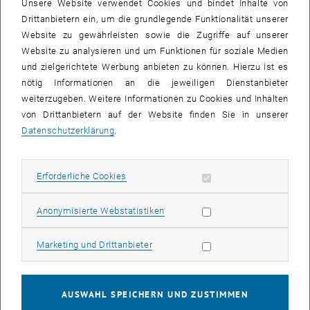
Unsere Website verwendet Cookies und bindet Inhalte von
Mechatronic Systems (9,0 ECTS), Programming and Simulation
Drittanbietern ein, um die grundlegende Funktionalität unserer
(9,0 ECTS), Humans and Robots in Manufacturing (9,0 ECTS),
Website zu gewährleisten sowie die Zugriffe auf unserer
Robot Vision (9,0 ECTS), Robot Challenge (9,0 ECTS).
Website zu analysieren und um Funktionen für soziale Medien
Specialisation (Vertiefung) (15 ECTS):
Im Rahmen des
und zielgerichtete Werbung anbieten zu können. Hierzu ist es
Prüfungsfaches Vertiefung sind im Modul Vertiefung
nötig Informationen an die jeweiligen Dienstanbieter
Lehrveranstaltungen im Gesamtumfang von mindestens 15 ECTS
weiterzugeben. Weitere Informationen zu Cookies und Inhalten
zu absolvieren.
von Drittanbietern auf der Website finden Sie in unserer
Innovation and Entrepreneurship (21 ECTS):
Im Rahmen des
Datenschutzerklärung
.
Prüfungsfaches Innovation and Entrepreneurship sind im Modul
Innovation and Entrepreneurship Lehrveranstaltungen im
Gesamtumfang von mindestens 21 ECTS zu absolvieren.
Erforderliche Cookies zulassen
Erforderliche Cookies
Free Electives and Transferable Skills
(9 ECTS)
Statistik Cookies zulassen
Anonymisierte Webstatistiken
Diploma Thesis
(30 ECTS)
Marketing Cookies zulassen
Marketing und Drittanbieter
Weitere Informationen zum Studium
AUSWAHL SPEICHERN UND ZUSTIMMEN
Zulassungsvoraussetzungen