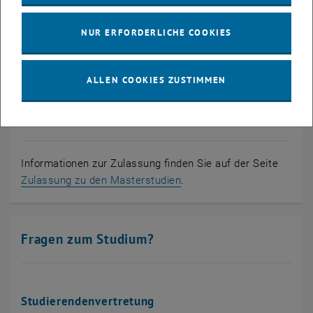
Berufsbilder- und aussichten
NUR ERFORDERLICHE COOKIES
Weiterführende Doktoratsstudien
ALLEN COOKIES ZUSTIMMEN
Zulassung zum Masterstudium
Informationen zur Zulassung finden Sie auf der Seite
Zulassung zu den Masterstudien
.
Fragen zum Studium?
Studierendenvertretung