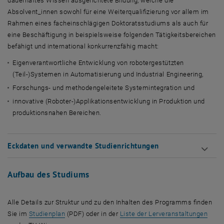
dauerhaftes Wissen ausgerichtete Bildung, welche die
Absolvent_innen sowohl für eine Weiterqualifizierung vor allem im
Rahmen eines facheinschlägigen Doktoratsstudiums als auch für
eine Beschäftigung in beispielsweise folgenden Tätigkeitsbereichen
befähigt und international konkurrenzfähig macht:
Eigenverantwortliche Entwicklung von robotergestützten
(Teil-)Systemen in Automatisierung und Industrial Engineering,
Forschungs- und methodengeleitete Systemintegration und
innovative (Roboter-)Applikationsentwicklung in Produktion und
produktionsnahen Bereichen.
Eckdaten und verwandte Studienrichtungen
Aufbau des Studiums
Alle Details zur Struktur und zu den Inhalten des Programms finden
, öffnet in einem neuen Fenster
, öff
Sie im
Studienplan
(PDF) oder in der
Liste der Lerveranstaltungen