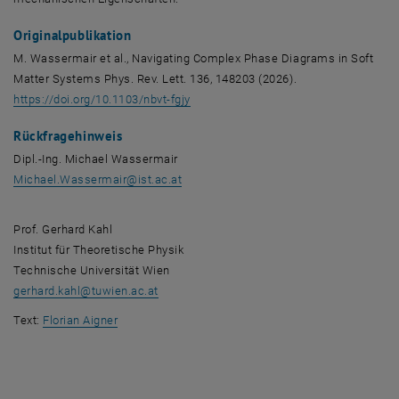
Originalpublikation
M. Wassermair et al.,
Navigating Complex Phase Diagrams in Soft
Matter Systems
Phys. Rev. Lett. 136, 148203 (2026).
, öffnet eine externe URL in einem ne
https://doi.org/10.1103/nbvt-fgjy
Rückfragehinweis
Dipl.-Ing. Michael Wassermair
Michael.Wassermair
@
ist.ac.at
Prof. Gerhard Kahl
Institut für Theoretische Physik
Technische Universität Wien
gerhard.kahl
@
tuwien.ac.at
Text:
Florian Aigner