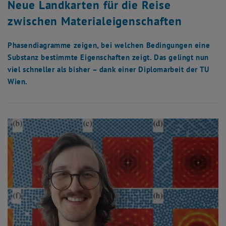
E149-01-Dekanat der Fakultät für Physik
Neue Landkarten für die Reise
Frauenförderung in Forschung und Lehre
zwischen Materialeigenschaften
techArt
, öffnet eine externe URL in einem neuen Fenster
techArt
FemPhys
Phasendiagramme zeigen, bei welchen Bedingungen eine
Institute
Substanz bestimmte Eigenschaften zeigt. Das gelingt nun
viel schneller als bisher – dank einer Diplomarbeit der TU
Wien.