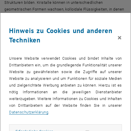
Strukturen bilden. Kristalle können in unterschiedlichen
geometrischen Formen wachsen, kolloidale Flüssigkeiten, in denen
kleine, mesoskopische Partikel in einem Lösungsmittel frei
herumschwimmen, können faszinierende Muster ausbilden.
Hinweis zu Cookies und anderen
Nun gelang es dem TU-Studenten Michael Wassermair, in seiner
×
Techniken
Diplomarbeit eine verblüffend effiziente Methode zu entwickeln,
solche Phasendiagramme zu berechnen. Bisher galt es als extrem
aufwändige Aufgabe, Phasendiagramme zu erstellen – besonders
Unsere Website verwendet Cookies und bindet Inhalte von
dann, wenn man von vornherein vielleicht noch gar nicht weiß,
Drittanbietern ein, um die grundlegende Funktionalität unserer
welche möglicherweise recht komplizierten Phasen bei einem
Website zu gewährleisten sowie die Zugriffe auf unserer
bestimmten Material überhaupt auftreten können. Was bisher Tage
Website zu analysieren und um Funktionen für soziale Medien
oder Wochen dauern konnte, gelingt jetzt in Sekunden, mit
und zielgerichtete Werbung anbieten zu können. Hierzu ist es
bemerkenswerter Präzision. Die Ergebnisse wurden in der
nötig Informationen an die jeweiligen Dienstanbieter
renommierten Zeitschrift Physical Review Letters publiziert.
weiterzugeben. Weitere Informationen zu Cookies und Inhalten
Drei Universitäten – ein Erfolg
von Drittanbietern auf der Website finden Sie in unserer
Datenschutzerklärung
.
Betreut wurde Michael Wassermair gleich von drei
unterschiedlichen Stellen: Von Prof. Gerhard Kahl, der die
Forschungsgruppe „Theorie der weichen Materie“ am Institut für