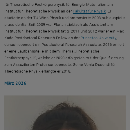
für Theoretische Festkörperphysik für Energie-Materialien am
Institut für Theoretische Physik an der
Fakultät für Physik
. Er
studierte an der TU Wien Physik und promovierte 2008 sub auspiciis
praesidentis. Seit 2009 war Florian Liebisch als Assistent am
Institut für Theoretische Physik tätig. 2011 und 2012 war er ein Max
, öffne
Kade
Postdoctoral Research Fellow
an der
Princeton University
,
danach ebendort ein
Postdoctoral Research Associate
. 2016 erhielt
er eine Laufbahnstelle mit dem Thema „Theoretische
Festkörperphysik", welche er 2020 erfolgreich mit der Qualifizierung
zum Assoziierten Professor beendete. Seine Venia Docendi für
Theoretische Physik erlangte er 2018.
März 2026