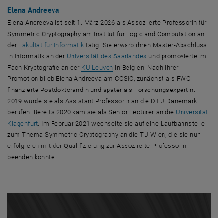
Elena Andreeva
Elena Andreeva ist seit 1. März 2026 als Assoziierte Professorin für
Symmetric Cryptography am Institut für Logic and Computation an
, öffnet eine externe URL in einem neuen Fen
der
Fakultät für Informatik
tätig. Sie erwarb ihren
Master
-Abschluss
, öffnet eine externe U
in Informatik an der
Universität des Saarlandes
und promovierte im
, öffnet eine externe URL in einem
Fach Kryptografie an der
KU Leuven
in Belgien. Nach ihrer
Promotion blieb Elena Andreeva am COSIC, zunächst als FWO-
finanzierte Postdoktorandin und später als Forschungsexpertin.
2019 wurde sie als Assistant Professorin an die DTU Dänemark
berufen. Bereits 2020 kam sie als
Senior Lecturer
an die
Universität
, öffnet eine externe URL in einem neuen Fenster
Klagenfurt
. Im Februar 2021 wechselte sie auf eine Laufbahnstelle
zum Thema
Symmetric Cryptography
an die TU Wien, die sie nun
erfolgreich mit der Qualifizierung zur Assoziierte Professorin
beenden konnte.