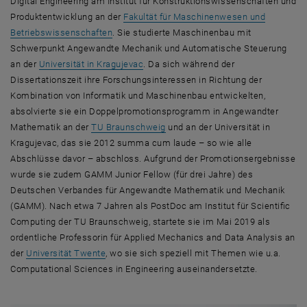
Digital Engineering am Institut für Konstruktionswissenschaften und
Produktentwicklung an der
Fakultät für Maschinenwesen und
Betriebswissenschaften
. Sie studierte Maschinenbau mit
Schwerpunkt Angewandte Mechanik und Automatische Steuerung
, öffnet eine externe URL in einem neu
an der
Universität in Kragujevac
. Da sich während der
Dissertationszeit ihre Forschungsinteressen in Richtung der
Kombination von Informatik und Maschinenbau entwickelten,
absolvierte sie ein Doppelpromotionsprogramm in Angewandter
, öffnet eine externe URL in eine
Mathematik an der
TU Braunschweig
und an der Universität in
Kragujevac, das sie 2012 summa cum laude – so wie alle
Abschlüsse davor – abschloss. Aufgrund der Promotionsergebnisse
wurde sie zudem GAMM
Junior Fellow
(für drei Jahre) des
Deutschen Verbandes für Angewandte Mathematik und Mechanik
(GAMM). Nach etwa 7 Jahren als PostDoc am Institut für
Scientific
Computing
der TU Braunschweig, startete sie im Mai 2019 als
ordentliche Professorin für
Applied Mechanics and Data Analysis
an
, öffnet eine externe URL in einem neuen Fenste
der
Universität Twente
, wo sie sich speziell mit Themen wie u.a.
Computational Sciences in Engineering
auseinandersetzte.