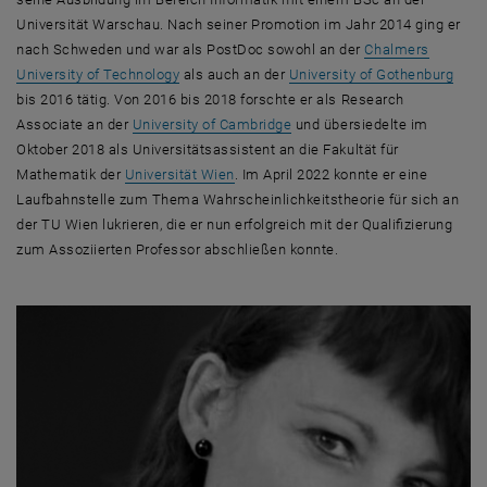
Universität Warschau. Nach seiner Promotion im Jahr 2014 ging er
nach Schweden und war als PostDoc sowohl an der
Chalmers
, öffnet eine externe URL in einem neuen Fens
, öff
University of Technology
als auch an der
University of
Gothenburg
bis 2016 tätig. Von 2016 bis 2018 forschte er als
Research
, öffnet eine externe URL in 
Associate
an der
University of Cambridge
und übersiedelte im
Oktober 2018 als Universitätsassistent an die Fakultät für
, öffnet eine externe URL in einem ne
Mathematik der
Universität Wien
. Im April 2022 konnte er eine
Laufbahnstelle zum Thema Wahrscheinlichkeitstheorie für sich an
der TU Wien lukrieren, die er nun erfolgreich mit der Qualifizierung
zum Assoziierten Professor abschließen konnte.