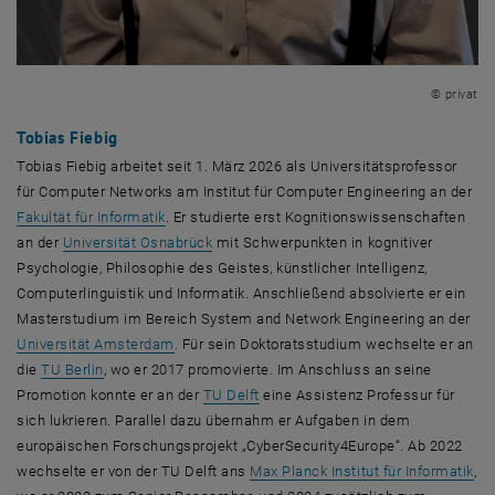
© privat
Tobias Fiebig
Tobias Fiebig arbeitet seit 1. März 2026 als Universitätsprofessor
für
Computer Networks
am Institut für
Computer Engineering
an der
, öffnet eine externe URL in einem neuen Fenster
Fakultät für Informatik
. Er studierte erst Kognitionswissenschaften
, öffnet eine externe URL in einem neuen 
an der
Universität Osnabrück
mit Schwerpunkten in kognitiver
Psychologie, Philosophie des Geistes, künstlicher Intelligenz,
Computerlinguistik und Informatik. Anschließend absolvierte er ein
Master
studium im Bereich
System and Network Engineering
an der
, öffnet eine externe URL in einem neuen Fenst
Universität Amsterdam
. Für sein Doktoratsstudium wechselte er an
, öffnet eine externe URL in einem neuen Fenster
die
TU Berlin
, wo er 2017 promovierte. Im Anschluss an seine
, öffnet eine externe URL in einem
Promotion konnte er an der
TU Delft
eine Assistenz Professur für
sich lukrieren. Parallel dazu übernahm er Aufgaben in dem
europäischen Forschungsprojekt „
CyberSecurity4Europe
“. Ab 2022
, ö
wechselte er von der TU Delft ans
Max Planck Institut für Informatik
,