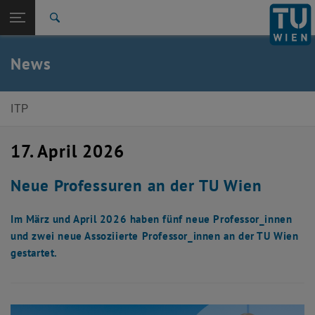
Studium
Seitennavigation öffnen
TU Login
Forschung
Suche
International
Quicklinks
News
Quicklinks-Menü umschalten
Karriere
Zur 1. Menü Ebene
E136-Institut für Theoretische Physik
ITP
Zurück zur letzten Ebene:
E136-Institut für Theoretische Physik
Zurück: Subseiten von E136-Institut für Theoretische Physik auflisten
17. April 2026
News
Neue Professuren an der TU Wien
Im März und April 2026 haben fünf neue Professor_innen
und zwei neue Assoziierte Professor_innen an der TU Wien
gestartet.