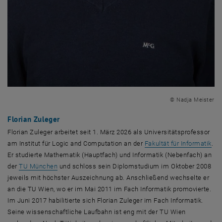
© Nadja Meister
Florian Zuleger
Florian Zuleger arbeitet seit 1. März 2026 als Universitätsprofessor
, ö
am Institut für
Logic and Computation
an der
Fakultät für Informatik
.
Er studierte Mathematik (Hauptfach) und Informatik (Nebenfach) an
, öffnet eine externe URL in einem neuen Fenster
der
TU München
und schloss sein Diplomstudium im Oktober 2008
jeweils mit höchster Auszeichnung ab. Anschließend wechselte er
an die TU Wien, wo er im Mai 2011 im Fach Informatik promovierte.
Im Juni 2017 habilitierte sich Florian Zuleger im Fach Informatik.
Seine wissenschaftliche Laufbahn ist eng mit der TU Wien