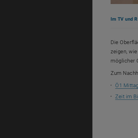
Im TV und R
Die Oberfl
zeigen, wi
möglicher
Zum Nachh
Ö1 Mittag
Zeit im Bi