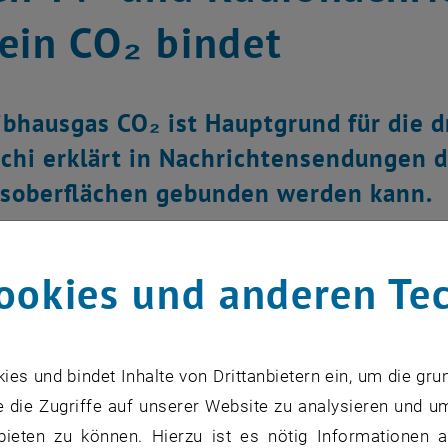
ein CO₂ bindet
ibhausgas CO₂ ist Hauptgrund für die 
chi erklärt in Nachrichtensendungen 
nsoberflächen gebunden werden kann.
ookies und anderen Te
s und bindet Inhalte von Drittanbietern ein, um die gru
 die Zugriffe auf unserer Website zu analysieren und u
bieten zu können. Hierzu ist es nötig Informationen an