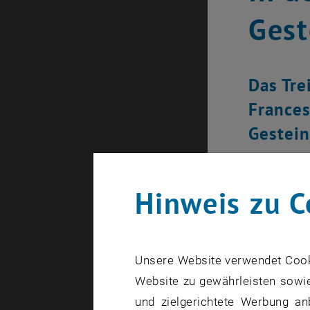
Gest
Das Tre
Frances
Gestei
Hinweis zu C
Unsere Website verwendet Cookie
Website zu gewährleisten sowie
und zielgerichtete Werbung an