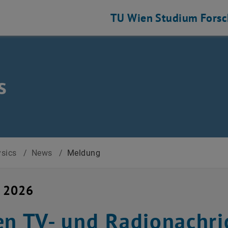
TU Wien
Studium
Fors
s
ysics
/
News
/
Meldung
i 2026
en TV- und Radionachri