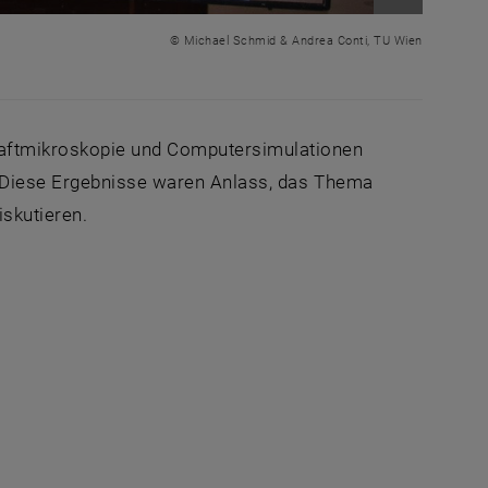
Bild vergr
© Michael Schmid & Andrea Conti, TU Wien
raftmikroskopie und Computersimulationen
 Diese Ergebnisse waren Anlass, das Thema
skutieren.