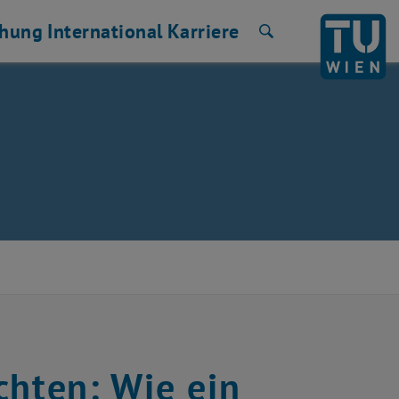
chung
International
Karriere
Suche
chten: Wie ein