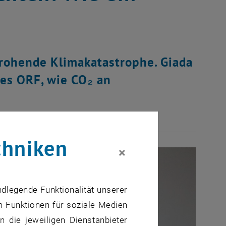
drohende Klimakatastrophe. Giada
des ORF, wie CO₂ an
chniken
×
ndlegende Funktionalität unserer
m Funktionen für soziale Medien
 die jeweiligen Dienstanbieter