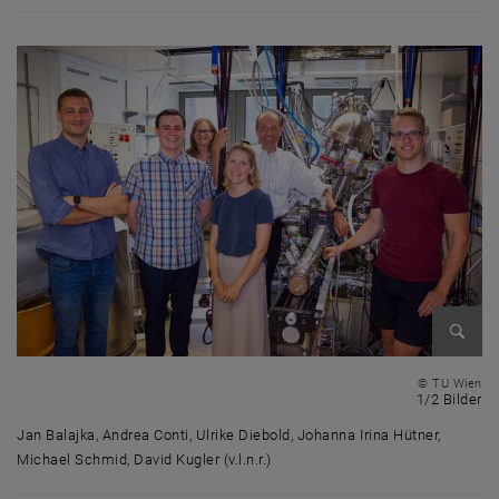
Bild v
© TU Wien
1 
1/2 Bilder
Jan Balajka, Andrea Conti, Ulrike Diebold, Johanna Irina Hütner,
Michael Schmid, David Kugler (v.l.n.r.)
Jan Balajka, Andrea Conti, Ulrike Diebold, Johanna Irina Hütner, Michael 