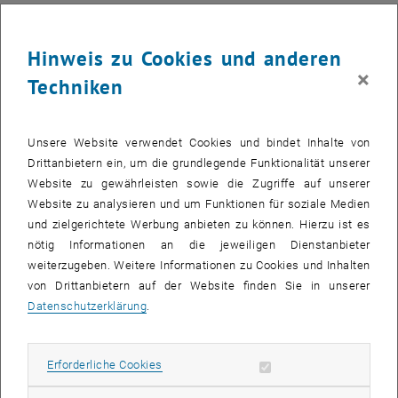
das Aluminiumoxid entlang der richtigen Richtung schneidet, so
dachte man, dann entsteht eine Oberfläche, auf der sich außen die
Hinweis zu Cookies und anderen
Aluminium-Atome befinden.“
×
Techniken
Computersimulationen zeigten: Eine solche Oberfläche sollte
eigentlich höchst reaktiv sein. Sie sollte als Katalysator für
chemische Reaktionen dienen können, zum Beispiel für die
Unsere Website verwendet Cookies und bindet Inhalte von
Dissoziation von Wassermolekülen in einzelne Wasserstoffatome
Drittanbietern ein, um die grundlegende Funktionalität unserer
und OH-Gruppen. Doch Experimente verliefen enttäuschend: Von der
Website zu gewährleisten sowie die Zugriffe auf unserer
rechnerisch zu erwartenden Reaktivität war nichts zu sehen. Die
Website zu analysieren und um Funktionen für soziale Medien
Ergebnisse waren teilweise widersprüchlich und blieben weit hinter
und zielgerichtete Werbung anbieten zu können. Hierzu ist es
den theoretisch vorhergesagten Werten zurück.
nötig Informationen an die jeweiligen Dienstanbieter
Spezialmikroskope mit atomarer Auflösung
weiterzugeben. Weitere Informationen zu Cookies und Inhalten
Das Oberflächenphysik-Team rund um Prof. Ulrike Diebold (Institut
von Drittanbietern auf der Website finden Sie in unserer
für Angewandte Physik, TU Wien) ging der Sache nach: Man
Datenschutzerklärung
.
kombinierte komplexe Dichtefunktionaltheorie-Berechnungen mit
einer extrem präzisen Abbildungstechnik: Mit speziellen
Erforderliche Cookies zulassen
Erforderliche Cookies
Rasterkraftmikroskopen kann man Metalloxid-Oberflächen Atom für
Atom „abtasten“ und daraus dann am Computer ein exaktes 3D-Bild