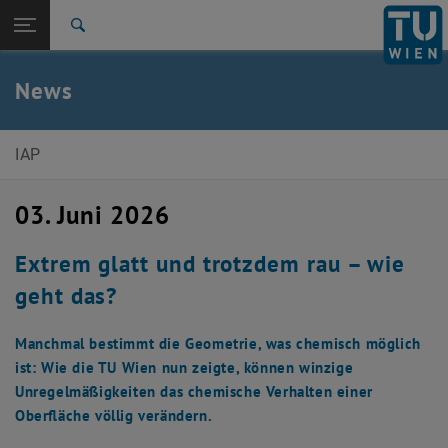
Studium
Seitennavigation öffnen
EN
TU Login
Forschung
Suche
International
Quicklinks
News
Quicklinks-Menü umschalten
Karriere
Zur 1. Menü Ebene
Institut für Angewandte Physik
IAP
Zurück zur letzten Ebene:
Institut für Angewandte Physik
Zurück: Subseiten von Institut für Angewandte Physik auflisten
03. Juni 2026
News
Extrem glatt und trotzdem rau – wie
geht das?
Manchmal bestimmt die Geometrie, was chemisch möglich
ist: Wie die TU Wien nun zeigte, können winzige
Unregelmäßigkeiten das chemische Verhalten einer
Oberfläche völlig verändern.