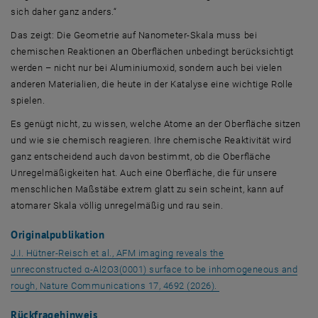
sich daher ganz anders.“
Das zeigt: Die Geometrie auf Nanometer-Skala muss bei
chemischen Reaktionen an Oberflächen unbedingt berücksichtigt
werden – nicht nur bei Aluminiumoxid, sondern auch bei vielen
anderen Materialien, die heute in der Katalyse eine wichtige Rolle
spielen.
Es genügt nicht, zu wissen, welche Atome an der Oberfläche sitzen
und wie sie chemisch reagieren. Ihre chemische Reaktivität wird
ganz entscheidend auch davon bestimmt, ob die Oberfläche
Unregelmäßigkeiten hat. Auch eine Oberfläche, die für unsere
menschlichen Maßstäbe extrem glatt zu sein scheint, kann auf
atomarer Skala völlig unregelmäßig und rau sein.
Originalpublikation
J.I. Hütner-Reisch et al.,
AFM imaging reveals the
unreconstructed α‑Al2O3(0001) surface to be inhomogeneous and
, öffnet eine externe 
rough, Nature Communications
17, 4692 (2026).
Rückfragehinweis