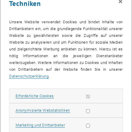
×
Techniken
Unsere Website verwendet Cookies und bindet Inhalte von
Drittanbietern ein, um die grundlegende Funktionalität unserer
Website zu gewährleisten sowie die Zugriffe auf unserer
Website zu analysieren und um Funktionen für soziale Medien
und zielgerichtete Werbung anbieten zu können. Hierzu ist es
nötig Informationen an die jeweiligen Dienstanbieter
weiterzugeben. Weitere Informationen zu Cookies und Inhalten
von Drittanbietern auf der Website finden Sie in unserer
Bild v
Datenschutzerklärung
.
, öffnet eine externe URL in ein
Die
European Magnetism Association
hat neue Mitglieder ihres
General Council bekanntgegeben, darunter Amalio Fernández-
Erforderliche Cookies zulassen
Erforderliche Cookies
Pacheco, der Österreich vertreten wird.
Statistik Cookies zulassen
Anonymisierte Webstatistiken
Die EMA ist eine gemeinnützige Organisation, die die Entwicklung
der Magnetismusforschung und magnetischer Materialien in Europa
fördert. Sie unterstützt die Magnetismus-Community, indem sie die
Marketing Cookies zulassen
Marketing und Drittanbieter
Sichtbarkeit und Wirkung der Forschung stärkt, Bildung und