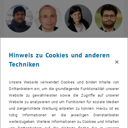
Hinweis zu Cookies und anderen
×
Bild v
Techniken
Das österreichische Chapter der IEEE Magnetics Society wurde
Unsere Website verwendet Cookies und bindet Inhalte von
kürzlich gegründet. Damit wurde eine neue Plattform geschaffen,
Drittanbietern ein, um die grundlegende Funktionalität unserer
um Forscher und Fachleute, die auf dem Gebiet des Magnetismus
Website zu gewährleisten sowie die Zugriffe auf unserer
in Österreich arbeiten, miteinander zu verbinden. Zum
Website zu analysieren und um Funktionen für soziale Medien
Führungsteam des Chapters gehören Amalio Fernández-Pacheco
und zielgerichtete Werbung anbieten zu können. Hierzu ist es
und Sabri Koraltan vom Institut für Angewandte Physik der TU Wien
nötig Informationen an die jeweiligen Dienstanbieter
als Vorsitzender bzw. Sekretär. Andrii Chumak von der Universität
weiterzugeben. Weitere Informationen zu Cookies und Inhalten
Wien fungiert als stellvertretender Vorsitzender, während Perla