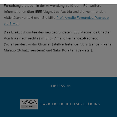
Forschung als auch in der Anwendung zu fördern. Für weitere
Informationen über IEEE Magnetics Austria und die kommenden
Aktivitäten kontaktieren Sie bitte
Prof. Amalio Fernández-Pacheco
via E-Mail
.
Das Exekutivkomitee des neu gegründeten IEEE Magnetics Chapter.
Von links nach rechts (im Bild), Amalio Fernández-Pacheco
(Vorsitzender), Andrii Chumak (stellvertretender Vorsitzender), Perla
Malagò (Schatzmeisterin) und Sabri Koraltan (Sekretär).
IMPRESSUM
BARRIEREFREIHEITSERKLÄRUNG