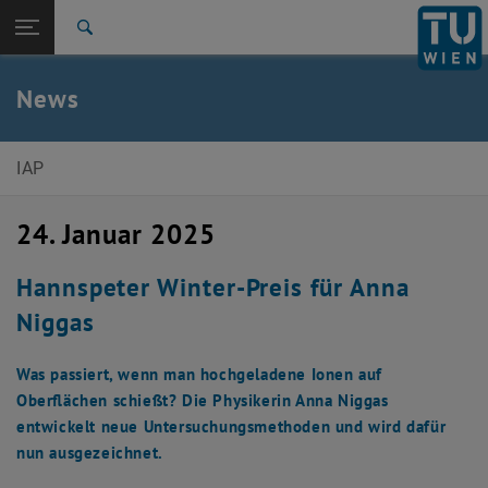
Studium
Seitennavigation öffnen
EN
TU Login
Forschung
Suche
International
Quicklinks
News
Quicklinks-Menü umschalten
Karriere
Zur 1. Menü Ebene
Institut für Angewandte Physik
IAP
Zurück zur letzten Ebene:
News
Zurück: Subseiten von News auflisten
24. Januar 2025
Meldung
Hannspeter Winter-Preis für Anna
Niggas
Was passiert, wenn man hochgeladene Ionen auf
Oberflächen schießt? Die Physikerin Anna Niggas
entwickelt neue Untersuchungsmethoden und wird dafür
nun ausgezeichnet.