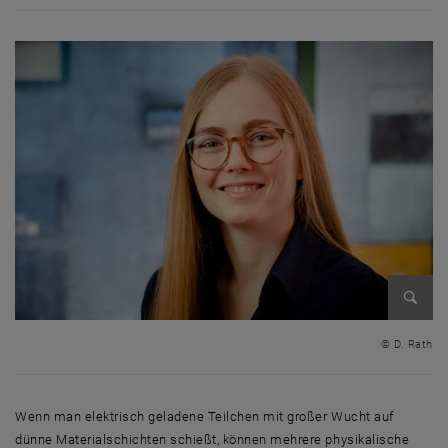
Bild v
© D. Rath
Wenn man elektrisch geladene Teilchen mit großer Wucht auf
dünne Materialschichten schießt, können mehrere physikalische