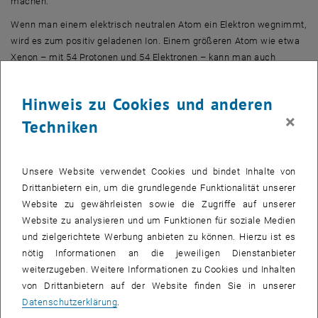
machen.“
Wenn man einem elektrisch neutralen Atom ein Elektron wegnimmt,
wird es zum positiv geladenen Ion. Einem größeren Atom wie etwa
Xenon – mit 54 Protonen und 54 Elektronen – kann man auch
mehrere Elektronen entreißen. Man spricht dann von einem
„hochgeladenen Ion“.
Hinweis zu Cookies und anderen
Wenn ein solches hochgeladenes Ion auf einer Materialoberfläche
×
Techniken
auftrifft oder eine dünne Materialschicht durchdringt, dann überträgt
es nicht nur seine Bewegungsenergie auf die Einschlagregion, es
reißt aufgrund seiner hohen elektrischen Ladung auch Elektronen
Unsere Website verwendet Cookies und bindet Inhalte von
des Materials an sich.
Drittanbietern ein, um die grundlegende Funktionalität unserer
Website zu gewährleisten sowie die Zugriffe auf unserer
Davonfliegende Elektronen
Website zu analysieren und um Funktionen für soziale Medien
Es handelt sich bei einem solchen Einschlag somit um einen
und zielgerichtete Werbung anbieten zu können. Hierzu ist es
komplizierten Prozess, an dem eine große Zahl von Teilchen
nötig Informationen an die jeweiligen Dienstanbieter
beteiligt ist. Dabei kann es auch passieren, dass Elektronen
weiterzugeben. Weitere Informationen zu Cookies und Inhalten
fortgeschleudert werden – und genau das hat Anna Niggas nun in
von Drittanbietern auf der Website finden Sie in unserer
ihrer Dissertation untersucht. „Sowohl die Anzahl als auch die
Datenschutzerklärung
.
Energie dieser Elektronen kann man messen, und zwar mit