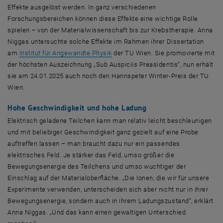
Effekte ausgelöst werden. In ganz verschiedenen
Forschungsbereichen können diese Effekte eine wichtige Rolle
spielen – von der Materialwissenschaft bis zur Krebstherapie. Anna
Niggas untersuchte solche Effekte im Rahmen ihrer Dissertation
, öffnet eine externe URL in einem n
am
Institut für Angewandte Physik
der TU Wien. Sie promovierte mit
der höchsten Auszeichnung „Sub Auspiciis Preasidentis“, nun erhält
sie am 24.01.2025 auch noch den Hannspeter Winter-Preis der TU
Wien.
Hohe Geschwindigkeit und hohe Ladung
Elektrisch geladene Teilchen kann man relativ leicht beschleunigen
und mit beliebiger Geschwindigkeit ganz gezielt auf eine Probe
auftreffen lassen – man braucht dazu nur ein passendes
elektrisches Feld. Je stärker das Feld, umso größer die
Bewegungsenergie des Teilchens und umso wuchtiger der
Einschlag auf der Materialoberfläche. „Die Ionen, die wir für unsere
Experimente verwenden, unterscheiden sich aber nicht nur in ihrer
Bewegungsenergie, sondern auch in ihrem Ladungszustand“, erklärt
Anna Niggas. „Und das kann einen gewaltigen Unterschied