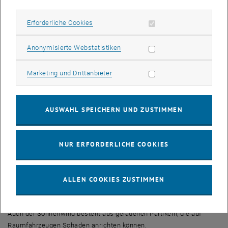
unterschiedlichen Ionen und unterschiedlichen Materialien“, sagt
Anna Niggas. Dadurch kann man genau herausfinden, welche
Erforderliche Cookies zulassen
Erforderliche Cookies
Prozesse dabei eine Rolle spielen, und warum unterschiedliche
Materialien unterschiedlich auf Ionenbeschuss reagieren.
Statistik Cookies zulassen
Anonymisierte Webstatistiken
So zeigen sich etwa in bestimmten Materialien kleine Löcher, wenn
man sie mit hochgeladenen Ionen beschießt – das kann man
Marketing Cookies zulassen
Marketing und Drittanbieter
ausnutzen, um ganz gezielt eine poröse Membran herzustellen.
Andere Materialien hingegen zeigen sich verblüffenderweise
unversehrt, nachdem sie mit Ionen durchschossen wurden.
AUSWAHL SPEICHERN UND ZUSTIMMEN
Diese Erkenntnisse spielen in vielen Forschungsbereichen eine
Rolle – um Materialoberflächen gezielt zu verändern, um die
Eigenschaften verschiedener Materialien zu charakterisieren, und
NUR ERFORDERLICHE COOKIES
sogar für die Kernfusion sind solche Effekte wichtig: In einem
Kernfusionsreaktor treffen nämlich ständig geladene Teilchen auf
das Material der Reaktorwand, und dabei soll der Reaktor möglichst
ALLEN COOKIES ZUSTIMMEN
wenig Schaden erleiden. Sogar für die Weltraumtechnik ist die
Wechselwirkung von Ionen und verschiedenen Materialien wichtig:
Auch der Sonnenwind besteht aus geladenen Partikeln, die auf
Raumfahrzeugen Schaden anrichten können.