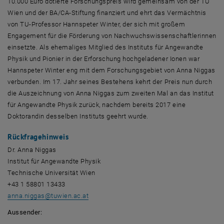
10.000 Euro dotierte Forschungspreis wird gemeinsam von der TU
Wien und der BA/CA-Stiftung finanziert und ehrt das Vermächtnis
von TU-Professor Hannspeter Winter, der sich mit großem
Engagement für die Förderung von Nachwuchswissenschaftlerinnen
einsetzte. Als ehemaliges Mitglied des Instituts für Angewandte
Physik und Pionier in der Erforschung hochgeladener Ionen war
Hannspeter Winter eng mit dem Forschungsgebiet von Anna Niggas
verbunden. Im 17. Jahr seines Bestehens kehrt der Preis nun durch
die Auszeichnung von Anna Niggas zum zweiten Mal an das Institut
für Angewandte Physik zurück, nachdem bereits 2017 eine
Doktorandin desselben Instituts geehrt wurde.
Rückfragehinweis
Dr. Anna Niggas
Institut für Angewandte Physik
Technische Universität Wien
+43 1 58801 13433
anna.niggas
@
tuwien.ac.at
Aussender: