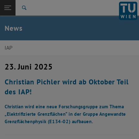
Studium
Seitennavigation öffnen
EN
TU Login
Forschung
Suche
International
Quicklinks
News
Quicklinks-Menü umschalten
Karriere
Zur 1. Menü Ebene
Institut für Angewandte Physik
IAP
Zurück zur letzten Ebene:
News
Zurück: Subseiten von News auflisten
23. Juni 2025
Meldung
Christian Pichler wird ab Oktober Teil
des IAP!
Christian wird eine neue Forschungsgruppe zum Thema
„Elektrifizierte Grenzflächen“ in der Gruppe Angewandte
Grenzflächenphysik (E134-02) aufbauen.