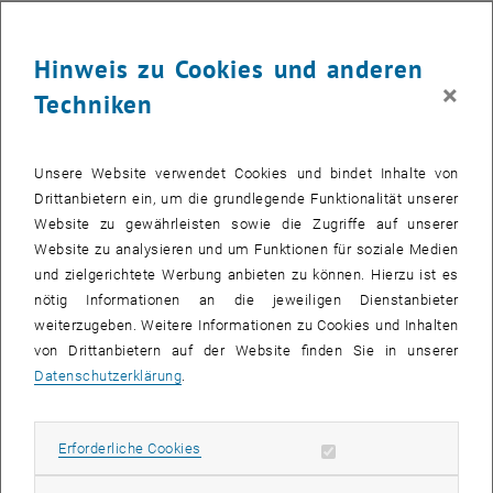
Hinweis zu Cookies und anderen
×
Techniken
Unsere Website verwendet Cookies und bindet Inhalte von
Drittanbietern ein, um die grundlegende Funktionalität unserer
Website zu gewährleisten sowie die Zugriffe auf unserer
Website zu analysieren und um Funktionen für soziale Medien
und zielgerichtete Werbung anbieten zu können. Hierzu ist es
nötig Informationen an die jeweiligen Dienstanbieter
weiterzugeben. Weitere Informationen zu Cookies und Inhalten
Bild v
von Drittanbietern auf der Website finden Sie in unserer
© C. Pichler | IAP
Datenschutzerklärung
.
Die Abbildung zeigt ein Verfahrensschema für die
bioelektrochemische Umwandlung von Kunststoffabfällen in
gasförmige Mehrwertprodukte und eine Illustration, die die
Erforderliche Cookies zulassen
Erforderliche Cookies
elektrochemische Doppelschicht auf katalytischen Oberflächen und
den Einfluss…