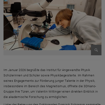
Bild v
Im Januar 2026 begrüßte das Institut für Angewandte Physik
Schülerinnen und Schüler sowie Physikbegeisterte. Im Rahmen
seines Engagements zur Förderung junger Talente in der Physik,
insbesondere im Bereich des Magnetismus, öffnete die 3DNano-
Gruppe ihre Türen, um Valentin Wittinger einen direkten Einblick in
die akademische Forschung zu ermöglichen.
Unter der Betreuung des Doktoranden Dominik Schramm sammelte