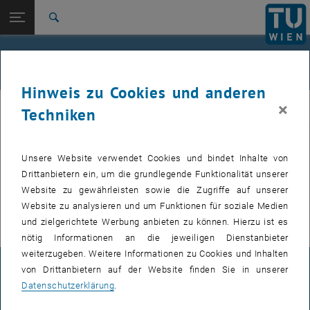
Studium
Seitennavigation öffnen
EN
TU Login
Forschung
Suche
International
Quicklinks
Events
Quicklinks-Menü umschalten
Karriere
Hinweis zu Cookies und anderen
Zur 1. Menü Ebene
Institut für Angewandte Physik
×
IAP
Techniken
Zurück zur letzten Ebene:
Institut für Angewandte Physik
Zurück: Subseiten von Institut für Angewandte Physik auflisten
Events
Bevorstehende Events, wie z.B. Seminarvorträge, werden nur auf der
Unsere Website verwendet Cookies und bindet Inhalte von
, öffnet eine externe URL
englischen Version
dieser Seite veröffentlicht.
Drittanbietern ein, um die grundlegende Funktionalität unserer
, öffnet eine exte
Für interne Nutzer findet sich im
E134 Colab Bereich
die Übersicht
Website zu gewährleisten sowie die Zugriffe auf unserer
der nächsten Seminarvorträge und zu buchenden Termine.
Website zu analysieren und um Funktionen für soziale Medien
und zielgerichtete Werbung anbieten zu können. Hierzu ist es
nötig Informationen an die jeweiligen Dienstanbieter
weiterzugeben. Weitere Informationen zu Cookies und Inhalten
von Drittanbietern auf der Website finden Sie in unserer
IMPRESSUM
Datenschutzerklärung
.