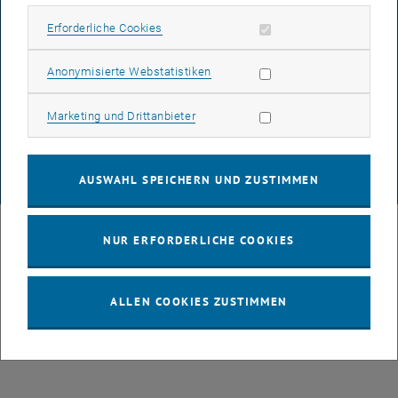
BARRIEREFREIHEITSERKLÄRUNG
Erforderliche Cookies zulassen
Erforderliche Cookies
Statistik Cookies zulassen
Anonymisierte Webstatistiken
DATENSCHUTZERKLÄRUNG (PDF)
Marketing Cookies zulassen
Marketing und Drittanbieter
COOKIEEINSTELLUNGEN
AUSWAHL SPEICHERN UND ZUSTIMMEN
© TU Wien
# 88199
NUR ERFORDERLICHE COOKIES
ALLEN COOKIES ZUSTIMMEN