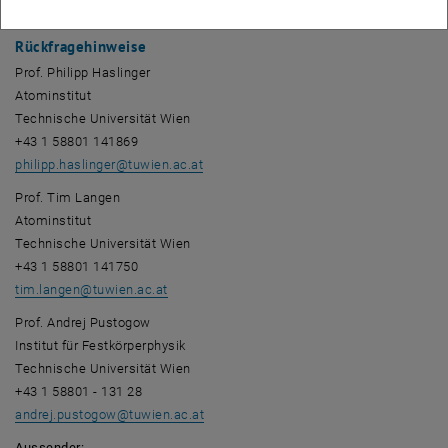
oder Mikrochips aktiv zu kühlen.
Rückfragehinweise
Prof. Philipp Haslinger
Atominstitut
Technische Universität Wien
+43 1 58801 141869
philipp.haslinger
@
tuwien.ac.at
Prof. Tim Langen
Atominstitut
Technische Universität Wien
+43 1 58801 141750
tim.langen
@
tuwien.ac.at
Prof. Andrej Pustogow
Institut für Festkörperphysik
Technische Universität Wien
+43 1 58801 - 131 28
andrej.pustogow
@
tuwien.ac.at
Aussender: