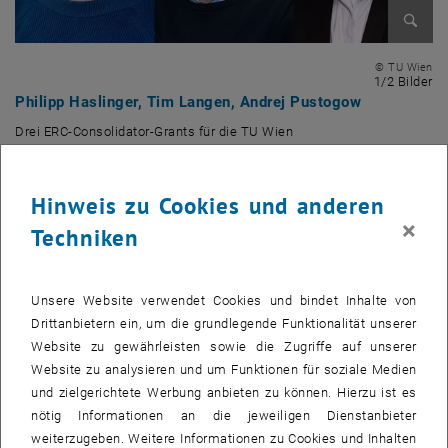
Bild v
© TU Wien
1 
1/2 Bilder
Philipp Haslinger, Tim Langen, Andrej Pustogow
Drei ERC-Consolidator-Grants für die TU Wien
Drei ERC-Consolidator-Grants für die TU Wien
Hinweis zu Cookies und anderen
Wieder wurden vom European Research Council (ERC) hochdotierte
×
ERC-Grants vergeben – und wieder war die TU Wien dabei höchst
Techniken
erfolgreich. Mit Philipp Haslinger, Tim Langen und Andrej Pustogow
konnten sich gleich drei TU-Forscher im hochkompetitiven
Wettbewerb um ERC-Grants durchsetzen.
Unsere Website verwendet Cookies und bindet Inhalte von
Drittanbietern ein, um die grundlegende Funktionalität unserer
Diesmal, am 9.12.2025, wurden ERC Consolidator Grants vergeben –
Website zu gewährleisten sowie die Zugriffe auf unserer
das sind Förderungen für Wissenschaftlerinnen und
Website zu analysieren und um Funktionen für soziale Medien
Wissenschaftler, die sich sieben bis zwölf Jahre nach ihrer
und zielgerichtete Werbung anbieten zu können. Hierzu ist es
Dissertation bereits mit einer unabhängigen Forschungsgruppe
nötig Informationen an die jeweiligen Dienstanbieter
etablieren konnten und bemerkenswerte Erfolge vorzuweisen haben.
weiterzugeben. Weitere Informationen zu Cookies und Inhalten
Es handelt sich um eine der höchstdotierten und