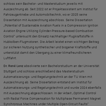
schloss sein
Bachelor
- und
Master
studium jeweils mit
Auszeichnung ab. Seit 2022 ist er Projektassistent am Institut für
Fahrzeugantriebe und Automobiltechnik, wo er 2025 seine
Dissertation mit Auszeichnung abschloss. Seine Dissertation
„Potential of Sustainable Aviation Fuels in a Compression Ignition
Aviation Engine Utilizing Cylinder-Pressure-based Combustion
Control“
untersucht den Einsatz nachhaltiger Flugkraftstoffe in
Hubkolben-Flugmotoren. Die Arbeit leistet einen wichtigen Beitrag
zur sicheren Nutzung synthetischer und biogener Kraftstoffe und
unterstützt damit den Übergang zu einer klimafreundlicheren
Luftfahrt.
Dr. René Lenz
absolvierte sein
Bachelor
studium an der Universität
Stuttgart und schloss anschließend das Masterstudium
Automatisierungs- und Regelungstechnik an der TU Wien mit
Auszeichnung ab. Seine Dissertation entstand am Institut für
Automatisierungs- und Regelungstechnik und wurde 2024 ebenfalls
mit Auszeichnung abgeschlossen. In der Arbeit
„Optimal Control
with Radial Force Compensation for Multiphase Permanent Magnet
Synchronous Machines under Multiple Open-Circuit Faults“