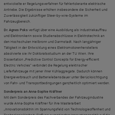
entwickelte er Regelungsverfahren für fehlertolerante elektrische
Antriebe. Die Ergebnisse erhöhen insbesondere die Sicherheit und
Zuverlässigkeit zukünftiger
Steer-by-wire
-Systeme im
Fahrzeugbereich.
Dr. Agnes Poks
verfügt über eine Ausbildung als Industriekauffrau
und Elektronikerin sowie Studienabschlüsse in Elektrotechnik an
den Hochschulen Heilbronn und Darmstadt. Nach langjähriger
Tätigkeit in der Entwicklung eines Elektromotorenherstellers
absolvierte sie ihr Doktoratsstudium an der TU Wien. Ihre
Dissertation
„Predictive Control Concepts for Energy-efficient
Electric Vehicles“
verbindet die Regelung elektrischer
Lieferfahrzeuge mit jener ihrer Kühlaggregate. Dadurch können
Energieverbrauch und Batterielebensdauer unter Berücksichtigung
von Fahr- und Transportbedingungen ganzheitlich optimiert werden.
Sonderpreis an Anna-Sophie Kräftner
Mit dem Sonderpreis des Fachverbandes der Fahrzeugindustrie
wurde Anna-Sophie Kräftner für ihre Masterarbeit
„Innovationsdoktrin im Spannungsfeld von Technologieoffenheit und