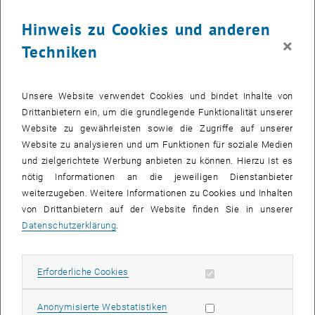
Hinweis zu Cookies und anderen
06. Juli 2026
×
Techniken
Innovationen für die Mobilität von
Unsere Website verwendet Cookies und bindet Inhalte von
morgen ausgezeichnet
Drittanbietern ein, um die grundlegende Funktionalität unserer
Website zu gewährleisten sowie die Zugriffe auf unserer
Am 3. Juli 2026 wurden im Festsaal der TU Wien die
Website zu analysieren und um Funktionen für soziale Medien
Preisträger_innen der Fahrzeugverband-Jubiläumsstiftung
und zielgerichtete Werbung anbieten zu können. Hierzu ist es
ausgezeichnet.
nötig Informationen an die jeweiligen Dienstanbieter
weiterzugeben. Weitere Informationen zu Cookies und Inhalten
von Drittanbietern auf der Website finden Sie in unserer
Datenschutzerklärung
.
Erforderliche Cookies zulassen
Erforderliche Cookies
Subseiten von E349-01-
Subseiten von Institute 
Subseiten von Studium a
Statistik Cookies zulassen
Anonymisierte Webstatistiken