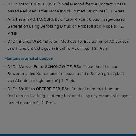
DI Dr.
Markus BREITFUSS
:
“Novel Method for the Contact Stress
based Reduced Order Modeling of Jointed Structures”
| 1. Preis
Amirhesam AGHANOURI
, BSc:
“LiDAR Point Cloud Image-based
Generation using Denoising Diffusion Probabilistic Models”
| 2.
Preis
DI Dr.
Bianca WEX
:
“Efficient Methods for Evaluation of AC Losses
and Transient Voltages in Electric Machines”
| 3. Preis
Montanuniversität Leoben
DI Dr.
Markus Franz SCHÖNOWITZ
, BSc: “Neue Ansätze zur
Bewertung des Korrosionseinflusses auf die Schwingfestigkeit
von Aluminiumlegierungen” | 1. Preis
DI Dr.
Matthias OBERREITER
, BSc:
“Impact of microstructural
features on the fatigue strength of cast alloys by means of a layer-
based approach”
| 2. Preis