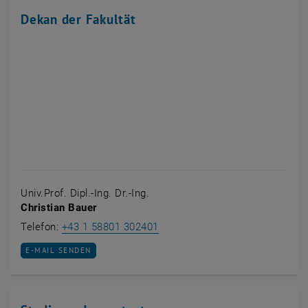
Dekan der Fakultät
Univ.Prof. Dipl.-Ing. Dr.-Ing.
Christian Bauer
Christian Bauer anrufen
Telefon:
+43 1 58801 302401
E-MAIL AN CHRISTIAN BAUER SENDEN
E-MAIL SENDEN