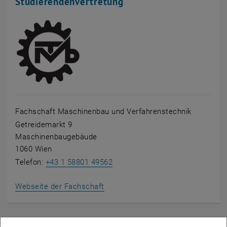
Studierendenvertretung
Fachschaft Maschinenbau und Verfahrenstechnik
Getreidemarkt 9
Maschinenbaugebäude
1060 Wien
Telefon:
+43 1 58801 49562
, öffnet eine externe URL in eine
Webseite der Fachschaft