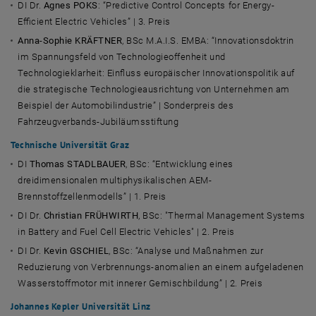
DI Dr.
Agnes POKS
:
“Predictive Control Concepts for Energy-
Efficient Electric Vehicles”
| 3. Preis
Anna-Sophie KRÄFTNER
, BSc M.A.I.S. EMBA: “Innovationsdoktrin
im Spannungsfeld von Technologieoffenheit und
Technologieklarheit: Einfluss europäischer Innovationspolitik auf
die strategische Technologieausrichtung von Unternehmen am
Beispiel der Automobilindustrie” | Sonderpreis des
Fahrzeugverbands-Jubiläumsstiftung
Technische Universität Graz
DI
Thomas STADLBAUER
, BSc: “Entwicklung eines
dreidimensionalen multiphysikalischen AEM-
Brennstoffzellenmodells” | 1. Preis
DI Dr.
Christian FRÜHWIRTH
, BSc:
"Thermal Management Systems
in Battery and Fuel Cell Electric Vehicles"
| 2. Preis
DI Dr.
Kevin GSCHIEL
, BSc: “Analyse und Maßnahmen zur
Reduzierung von Verbrennungs-anomalien an einem aufgeladenen
Wasserstoffmotor mit innerer Gemischbildung” | 2. Preis
Johannes Kepler Universität Linz