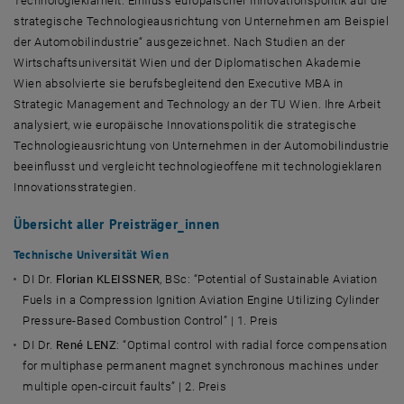
Technologieklarheit: Einfluss europäischer Innovationspolitik auf die
strategische Technologieausrichtung von Unternehmen am Beispiel
der Automobilindustrie“ ausgezeichnet. Nach Studien an der
Wirtschaftsuniversität Wien und der Diplomatischen Akademie
Wien absolvierte sie berufsbegleitend den
Executive MBA in
Strategic Management and Technology
an der TU Wien. Ihre Arbeit
analysiert, wie europäische Innovationspolitik die strategische
Technologieausrichtung von Unternehmen in der Automobilindustrie
beeinflusst und vergleicht technologieoffene mit technologieklaren
Innovationsstrategien.
Übersicht aller Preisträger_innen
Technische Universität Wien
DI Dr.
Florian KLEISSNER
, BSc:
“Potential of Sustainable Aviation
Fuels in a Compression Ignition Aviation Engine Utilizing Cylinder
Pressure-Based Combustion Control”
| 1. Preis
DI Dr.
René LENZ
:
“Optimal control with radial force compensation
for multiphase permanent magnet synchronous machines under
multiple open-circuit faults”
| 2. Preis