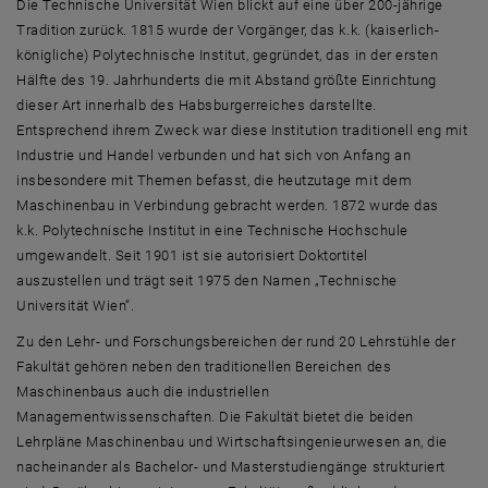
Advisory Board
Die Technische Universität Wien blickt auf eine über 200-jährige
Tradition zurück. 1815 wurde der Vorgänger, das k.k. (kaiserlich-
königliche) Polytechnische Institut, gegründet, das in der ersten
Hälfte des 19. Jahrhunderts die mit Abstand größte Einrichtung
dieser Art innerhalb des Habsburgerreiches darstellte.
Entsprechend ihrem Zweck war diese Institution traditionell eng mit
Industrie und Handel verbunden und hat sich von Anfang an
insbesondere mit Themen befasst, die heutzutage mit dem
Maschinenbau in Verbindung gebracht werden. 1872 wurde das
k.k. Polytechnische Institut in eine Technische Hochschule
umgewandelt. Seit 1901 ist sie autorisiert Doktortitel
auszustellen und trägt seit 1975 den Namen „Technische
Universität Wien“.
Zu den Lehr- und Forschungsbereichen der rund 20 Lehrstühle der
Fakultät gehören neben den traditionellen Bereichen des
Maschinenbaus auch die industriellen
Managementwissenschaften. Die Fakultät bietet die beiden
Lehrpläne Maschinenbau und Wirtschaftsingenieurwesen an, die
nacheinander als Bachelor- und Masterstudiengänge strukturiert