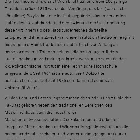
Advisory Board
Die Technische Universität Wien blickt auf eine über 200-jährige
Tradition zurück. 1815 wurde der Vorgänger, das k.k. (kaiserlich-
königliche) Polytechnische Institut, gegründet, das in der ersten
Hälfte des 19. Jahrhunderts die mit Abstand größte Einrichtung
dieser Art innerhalb des Habsburgerreiches darstellte.
Entsprechend ihrem Zweck war diese Institution traditionell eng mit
Industrie und Handel verbunden und hat sich von Anfang an
insbesondere mit Themen befasst, die heutzutage mit dem
Maschinenbau in Verbindung gebracht werden. 1872 wurde das
k.k. Polytechnische Institut in eine Technische Hochschule
umgewandelt. Seit 1901 ist sie autorisiert Doktortitel
auszustellen und trägt seit 1975 den Namen „Technische
Universität Wien“.
Zu den Lehr- und Forschungsbereichen der rund 20 Lehrstühle der
Fakultät gehören neben den traditionellen Bereichen des
Maschinenbaus auch die industriellen
Managementwissenschaften. Die Fakultät bietet die beiden
Lehrpläne Maschinenbau und Wirtschaftsingenieurwesen an, die
nacheinander als Bachelor- und Masterstudiengänge strukturiert