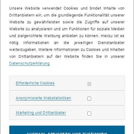
Unsere Website verwendet Cookies und bindet Inhalte von
Drittanbietern ein, um die grundlegende Funktionalität unserer
01. Juli 2026
Website zu gewährleisten sowie die Zugriffe auf unserer
Website zu analysieren und um Funktionen für soziale Medien
eMOTION Lab eröffnet: Forschung für
und zielgerichtete Werbung anbieten zu können. Hierzu ist es
die Mobilität von morgen
nötig Informationen an die jeweiligen Dienstanbieter
weiterzugeben. Weitere Informationen zu Cookies und Inhalten
von Drittanbietern auf der Website finden Sie in unserer
Das neue eMOTION Lab der TU Wien verbindet Forschung,
Datenschutzerklärung
.
Industrie und Ausbildung und schafft modernste
Testinfrastruktur für zukünftige Mobilitätslösungen.
Erforderliche Cookies zulassen
Erforderliche Cookies
Subseiten von E349-01-
Subseiten von Institute 
Subseiten von Studium a
Statistik Cookies zulassen
Anonymisierte Webstatistiken
Marketing Cookies zulassen
Marketing und Drittanbieter