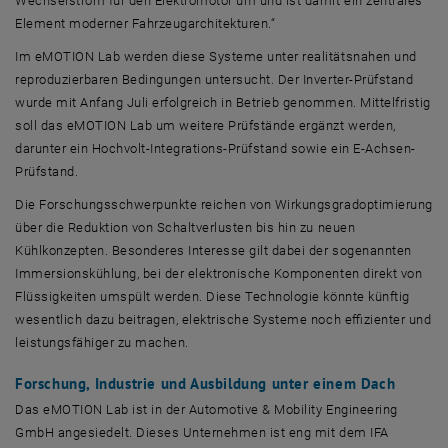
Wechselstrom für den Elektromotor um und ist damit ein zentrales
Element moderner Fahrzeugarchitekturen.“
Im
eMOTION Lab
werden diese Systeme unter realitätsnahen und
reproduzierbaren Bedingungen untersucht. Der Inverter-Prüfstand
wurde mit Anfang Juli erfolgreich in Betrieb genommen. Mittelfristig
soll das
eMOTION Lab
um weitere Prüfstände ergänzt werden,
darunter ein Hochvolt-Integrations-Prüfstand sowie ein E-Achsen-
Prüfstand.
Die Forschungsschwerpunkte reichen von Wirkungsgradoptimierung
über die Reduktion von Schaltverlusten bis hin zu neuen
Kühlkonzepten. Besonderes Interesse gilt dabei der sogenannten
Immersionskühlung, bei der elektronische Komponenten direkt von
Flüssigkeiten umspült werden. Diese Technologie könnte künftig
wesentlich dazu beitragen, elektrische Systeme noch effizienter und
leistungsfähiger zu machen.
Forschung, Industrie und Ausbildung unter einem Dach
Das
eMOTION Lab
ist in der
Automotive & Mobility Engineering
GmbH angesiedelt. Dieses Unternehmen ist eng mit dem IFA