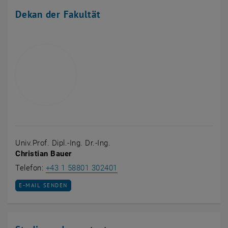
Dekan der Fakultät
Univ.Prof. Dipl.-Ing. Dr.-Ing.
Christian Bauer
Christian Bauer anrufen
Telefon:
+43 1 58801 302401
E-MAIL AN CHRISTIAN BAUER SENDEN
E-MAIL SENDEN