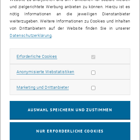
und zielgerichtete Werbung anbieten zu können. Hierzu ist es
Dekan der Fakultät
nötig Informationen an die jeweiligen Dienstanbieter
weiterzugeben. Weitere Informationen zu Cookies und Inhalten
von Drittanbietern auf der Website finden Sie in unserer
Datenschutzerklärung
.
Erforderliche Cookies zulassen
Erforderliche Cookies
Subseiten von E349-01-
Subseiten von Institute 
Subseiten von Studium a
Statistik Cookies zulassen
Anonymisierte Webstatistiken
Marketing Cookies zulassen
Marketing und Drittanbieter
Univ.Prof. Dipl.-Ing. Dr.-Ing.
Christian Bauer
Christian Bauer anrufen
Telefon:
+43 1 58801 302401
AUSWAHL SPEICHERN UND ZUSTIMMEN
E-MAIL AN CHRISTIAN BAUER SENDEN
E-MAIL SENDEN
NUR ERFORDERLICHE COOKIES