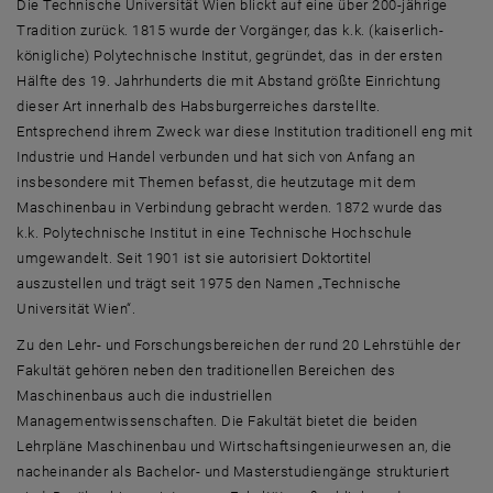
Advisory Board
Die Technische Universität Wien blickt auf eine über 200-jährige
Tradition zurück. 1815 wurde der Vorgänger, das k.k. (kaiserlich-
königliche) Polytechnische Institut, gegründet, das in der ersten
Hälfte des 19. Jahrhunderts die mit Abstand größte Einrichtung
dieser Art innerhalb des Habsburgerreiches darstellte.
Entsprechend ihrem Zweck war diese Institution traditionell eng mit
Industrie und Handel verbunden und hat sich von Anfang an
insbesondere mit Themen befasst, die heutzutage mit dem
Maschinenbau in Verbindung gebracht werden. 1872 wurde das
k.k. Polytechnische Institut in eine Technische Hochschule
umgewandelt. Seit 1901 ist sie autorisiert Doktortitel
auszustellen und trägt seit 1975 den Namen „Technische
Universität Wien“.
Zu den Lehr- und Forschungsbereichen der rund 20 Lehrstühle der
Fakultät gehören neben den traditionellen Bereichen des
Maschinenbaus auch die industriellen
Managementwissenschaften. Die Fakultät bietet die beiden
Lehrpläne Maschinenbau und Wirtschaftsingenieurwesen an, die
nacheinander als Bachelor- und Masterstudiengänge strukturiert