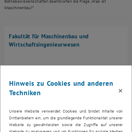
Betriebswissenschaften beantworten die Frage „Was ist
Maschinenbau?"
Mehrere Menschen der Fakultät Maschinenwesen und Betriebswissens
Fakultät für Maschinenbau und
Wirtschaftsingenieurwesen
Hinweis zu Cookies und anderen
×
Techniken
Getreidemarkt 9, BA Hochhaus, 3. Stock
Unsere Website verwendet Cookies und bindet Inhalte von
A-1060 Wien
Drittanbietern ein, um die grundlegende Funktionalität unserer
Website zu gewährleisten sowie die Zugriffe auf unserer
Website zu analysieren und um Funktionen für soziale Medien