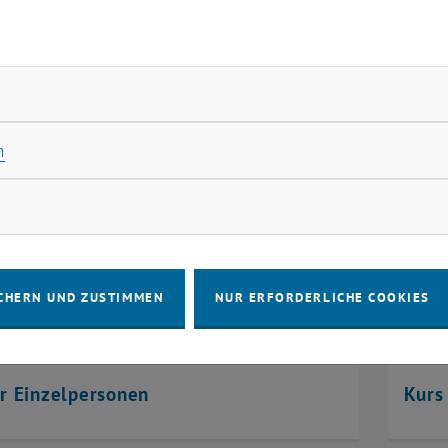
 für Gruppen, Unternehmen & 
rliche Cookies zulassen
formationen zu dem
Kurs für Gruppen & Unternehmen
, d
den
finden Sie hier.
Statistik Cookies zulassen
n
rketing Cookies zulassen
CHERN UND ZUSTIMMEN
NUR ERFORDERLICHE COOKIES
ür Einzelpersonen
Kurs