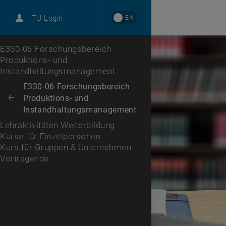
International
EN
TU Login
Karriere
Kurse für Einzelpersonen
Kurs für Gruppen & Unternehmen
Vortragende
Zur 1. Menü Ebene
E330-06 Forschungsbereich
Produktions- und
Instandhaltungsmanagement
Zurück zur letzten Ebene:
E330-06 Forschungsbereich
Produktions- und
Zurück: Subseiten von E330-06 Forschungsbereich Produktions- und 
Instandhaltungsmanagement
Lehraktivitäten Weiterbildung
Kurse für Einzelpersonen
Kurs für Gruppen & Unternehmen
Vortragende