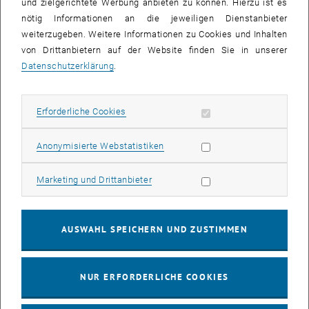
und zielgerichtete Werbung anbieten zu können. Hierzu ist es
Thema
nötig Informationen an die jeweiligen Dienstanbieter
Innovative Produktion als Beitrag zur Steigerung der
weiterzugeben. Weitere Informationen zu Cookies und Inhalten
Wettbewerbsfähigkeit
von Drittanbietern auf der Website finden Sie in unserer
Die Steigerung der Wettbewerbsfähigkeit ist das aktuelle, zentrale
Datenschutzerklärung
.
Thema der EU. Die Produktionstechnik in Österreich ist dabei in
einer Schlüsselposition – sowohl in der Forschung als auch bei ihrer
wettbewerbsfähigen Umsetzung.
Erforderliche Cookies zulassen
Erforderliche Cookies
Mit dem ÖWGP Zukunftspreis werden Forschungsprojekte prämiert,
deren Basis eine fundierte Erforschung von Grundlagen ist und
Statistik Cookies zulassen
Anonymisierte Webstatistiken
welche die daraus gewonnenen Erkenntnisse mit messbarem Erfolg
umgesetzt haben. Zielsetzung des Preises ist, der Öffentlichkeit
Marketing Cookies zulassen
Marketing und Drittanbieter
herausragende Innovationen in Produktionssystemen, Produkten
und Werkstoffen zu präsentieren.
Teilnahme
AUSWAHL SPEICHERN UND ZUSTIMMEN
Zur Teilnahme berechtigt sich natürliche und juristische Personen,
die zum ausgeschriebenen Thema ein Forschungsprojekt initiiert
NUR ERFORDERLICHE COOKIES
und geleitet haben, das mehrheitlich in Österreich durchgeführt und
bis zum Ende der Einreichfrist abgeschlossen wurde.