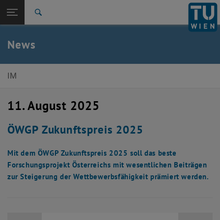
Studium
Seitennavigation öffnen
EN
TU Login
Forschung
Suche
International
Quicklinks
News
Quicklinks-Menü umschalten
Karriere
Zur 1. Menü Ebene
E330-Institut für Managementwissenschaften
IM
Zurück zur letzten Ebene:
E330-Institut für
Zurück: Subseiten von E330-Institut für Managementwissenschaften au
Managementwissenschaften
11. August 2025
News
ÖWGP Zukunftspreis 2025
Mit dem ÖWGP Zukunftspreis 2025 soll das beste
Forschungsprojekt Österreichs mit wesentlichen Beiträgen
zur Steigerung der Wettbewerbsfähigkeit prämiert werden.