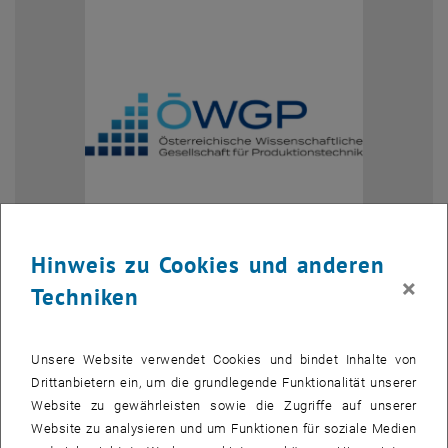
Hinweis zu Cookies und anderen
Bild v
×
Techniken
Die
Österreichische Wissenschaftliche Gesellschaft für
, öffnet eine externe URL in einem neuen Fe
Produktionstechnik ÖWGP
, versteht sich als Zusammenschluss
Unsere Website verwendet Cookies und bindet Inhalte von
von Professor:innen österreichischer Universitäten mit dem Ziel der
Drittanbietern ein, um die grundlegende Funktionalität unserer
Förderung der Wissenschaft und forschungsgeleiteten Lehre auf
Website zu gewährleisten sowie die Zugriffe auf unserer
dem Gebiet der Produktionstechnik.
Website zu analysieren und um Funktionen für soziale Medien