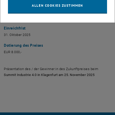
Einreichung
ALLEN COOKIES ZUSTIMMEN
Bewerbungen bitte elektronisch unter dem Betreff „ÖWGP
Zukunftspreis 2025“ an
clemens.holzer
@
unileoben.ac.at
.
Einreichfrist
31. Oktober 2025
Dotierung des Preises
EUR 8.000,-
Präsentation des / der Gewinner:in des Zukunftpreises beim
Summit Industrie 4.0 in Klagenfurt am 25. November 2025