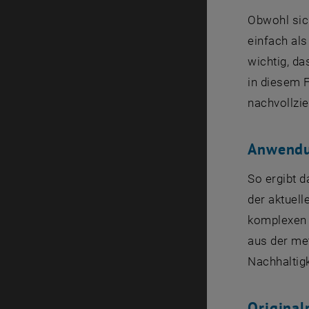
Obwohl sich
einfach al
wichtig, da
in diesem 
nachvollzie
Anwendun
So ergibt d
der aktuel
komplexen 
aus der me
Nachhaltigk
Original