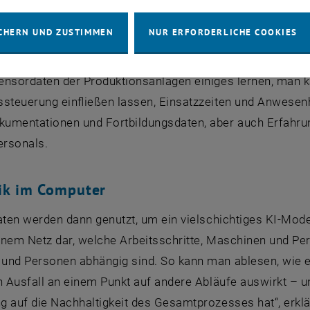
festgestellt, dass es in den Betrieben bereits sehr viele
CHERN UND ZUSTIMMEN
NUR ERFORDERLICHE COOKIES
ten“, sagt Fazel Ansari. „Leider werden sie oft nicht ode
 Doktorandin an der TU Wien und wissenschaftliche Mitarb
ensordaten der Produktionsanlagen einiges lernen, man k
ssteuerung einfließen lassen, Einsatzzeiten und Anwesen
umentationen und Fortbildungsdaten, aber auch Erfahr
rsonals.
ik im Computer
aten werden dann genutzt, um ein vielschichtiges KI-Mod
einem Netz dar, welche Arbeitsschritte, Maschinen und P
und Personen abhängig sind. So kann man ablesen, wie ei
in Ausfall an einem Punkt auf andere Abläufe auswirkt –
 auf die Nachhaltigkeit des Gesamtprozesses hat“, erklä