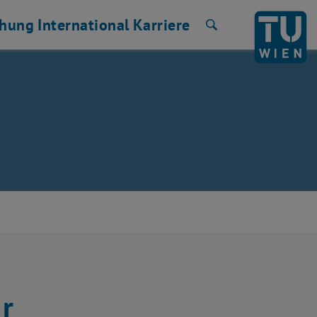
chung
International
Karriere
Suche
r