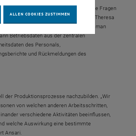
 Daten gibt, die man nutzen kann, um solche Fragen
ALLEN COOKIES ZUSTIMMEN
r nicht auf optimale Weise genutzt“, sagt Theresa
eiterin bei Fraunhofer Austria. So kann man
ann Betriebsdaten aus der zentralen
heitsdaten des Personals,
ungsberichte und Rückmeldungen des
ell der Produktionsprozesse nachzubilden. „Wir
ersonen von welchen anderen Arbeitsschritten,
nander verschiedene Aktivitäten beeinflussen,
 und welche Auswirkung eine bestimmte
rt Ansari.