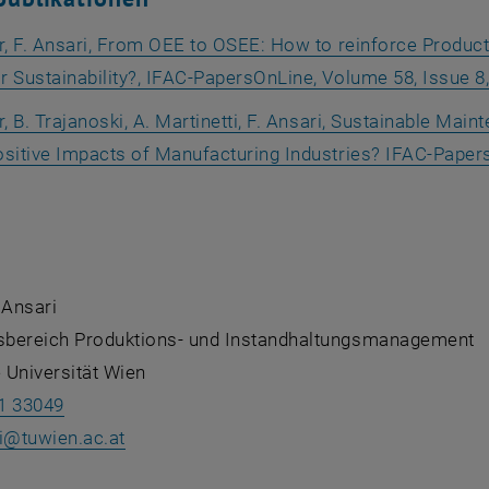
er, F. Ansari, From OEE to OSEE: How to reinforce Prod
 Sustainability?, IFAC-PapersOnLine, Volume 58, Issue 8
r, B. Trajanoski, A. Martinetti, F. Ansari, Sustainable Mai
ositive Impacts of Manufacturing Industries? IFAC-Paper
t eine externe URL in einem neuen Fenster
 Ansari
bereich Produktions- und Instandhaltungsmanagement
 Universität Wien
1 33049
i
@
tuwien.ac.at
: