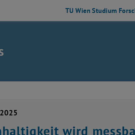
TU Wien
Studium
Fors
s
ng auflisten
i 2025
haltigkeit wird messba