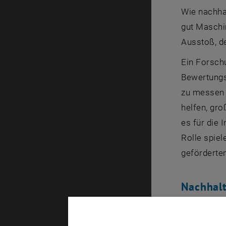
Wie nachhal
gut Maschin
Ausstoß, de
Ein Forsch
Bewertungs
zu messen u
helfen, gro
es für die 
Rolle spie
geförderten
Nachhalt
„Effizienz 
Forschungs