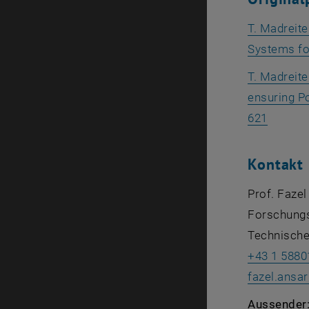
T. Madreit
Systems for
T. Madreite
ensuring P
, öffne
621
Kontakt
Prof. Fazel
Forschungs
Technische
+43 1 5880
fazel.ansar
Aussender