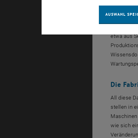
„Wir haben 
AUSWAHL SPEI
zu beantwor
Madreiter,
etwa aus S
Produktion
Wissensdok
Wartungspe
Die Fabr
All diese D
stellen in 
Maschinen 
wie sich e
Veränderung