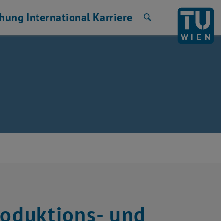
chung
International
Karriere
Suche
roduktions- und