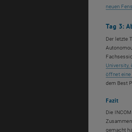
neuen Fens
Tag 3: A
Der letzte
Autonomous
Fachsessio
University,
öffnet ein
dem Best P
Fazit
Die INCOM 2
Zusammenar
gemacht ha