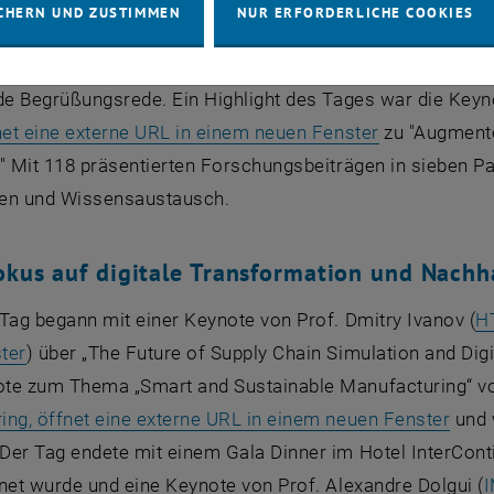
CHERN UND ZUSTIMMEN
NUR ERFORDERLICHE COOKIES
obotschaft von Leonore Gewessler, der österreichischen 
bilität, Innovation und Technologie. Prof. Jens Schneider,
de Begrüßungsrede. Ein Highlight des Tages war die Keyn
, öffnet eine
net eine externe URL in einem neuen Fenster
zu "Augmente
" Mit 118 präsentierten Forschungsbeiträgen in sieben P
en und Wissensaustausch.
okus auf digitale Transformation und Nachha
Tag begann mit einer Keynote von Prof. Dmitry Ivanov (
HT
, öffnet eine externe URL in einem neuen Fenster
ter
) über „The Future of Supply Chain Simulation and Di
te zum Thema „Smart and Sustainable Manufacturing“ v
, öff
ing, öffnet eine externe URL in einem neuen Fenster
und 
er Tag endete mit einem Gala Dinner im Hotel InterContine
net wurde und eine Keynote von Prof. Alexandre Dolgui (
I