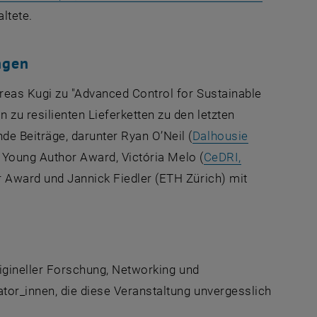
ltete.
ngen
reas Kugi zu "Advanced Control for Sustainable
u resilienten Lieferketten zu den letzten
 Beiträge, darunter Ryan O’Neil (
Dalhousie
eine externe URL in einem neuen Fenster
 Young Author Award, Victória Melo (
CeDRI,
e URL in einem neuen Fenster
r Award und Jannick Fiedler (ETH Zürich) mit
rigineller Forschung, Networking und
tor_innen, die diese Veranstaltung unvergesslich