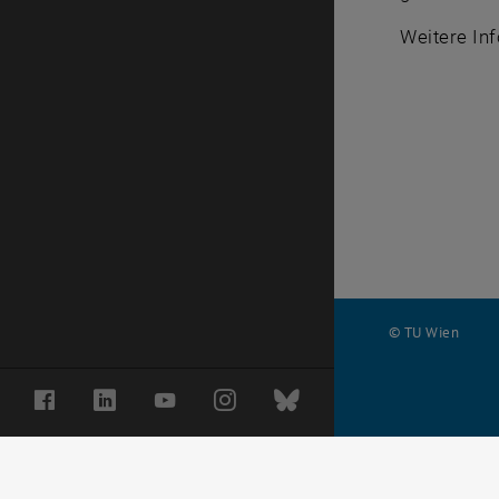
Weitere In
© TU Wien
#
Facebook
LinkedIn
YouTube
Instagram
Bluesky
36667