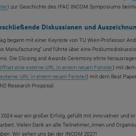
, öffnet eine externe URL in einem neuen Fenster
ter
) zur Geschichte des IFAC INCOM Symposiums beinha
bschließende Diskussionen und Auszeichnu
 Tag begann mit einer Keynote von TU Wien-Professor And
 Manufacturing" und führte über eine Podiumsdiskussion z
ns. Die Closing and Awards Ceremony ehrte herausragende
, öffnet 
 öffnet eine externe URL in einem neuen Fenster
) mit dem
, öffnet eine extern
e externe URL in einem neuen Fenster
) mit dem Best Pape
hD Research Proposal.
024 war ein großer Erfolg, gefüllt mit innovativer und o
beit. Vielen Dank an alle Teilnehmer_innen und Organisa
ben. Wir sehen uns bei der INCOM 2027!