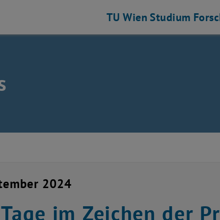
TU Wien
Studium
Fors
s
ng auflisten
ptember 2024
 Tage im Zeichen der P