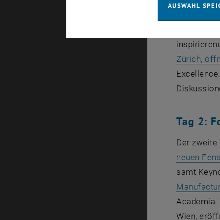
AUSWAHL SPEI
einer Vide
Energie, Mo
inspirieren
Zürich, öff
Excellence.
Diskussion
Tag 2: F
Der zweite 
neuen Fens
samt Keyno
Manufactur
Academia. D
Wien, eröff