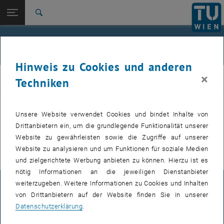
Studium
Seitennavigation öffnen
EN
TU Login
Forschung
Suche
International
Quicklinks
Veranstaltungen
Quicklinks-Menü umschalten
Karriere
Hinweis zu Cookies und anderen
Zur 1. Menü Ebene
E307-02-1-Forschungsgruppe Maschinenelemente und
×
MEL
Techniken
Luftfahrtgetriebe
Zurück zur letzten Ebene:
E307-02-1-Forschungsgruppe
Maschinenelemente und
Zurück: Subseiten von E307-02-1-Forschungsgruppe Maschinenelemente
Unsere Website verwendet Cookies und bindet Inhalte von
VERANSTALTUNGEN VOM 15. JULI 2026
Luftfahrtgetriebe
Drittanbietern ein, um die grundlegende Funktionalität unserer
Website zu gewährleisten sowie die Zugriffe auf unserer
Veranstaltungen
Es gibt keine Veranstaltungen in der aktuellen Ansicht.
Website zu analysieren und um Funktionen für soziale Medien
und zielgerichtete Werbung anbieten zu können. Hierzu ist es
nötig Informationen an die jeweiligen Dienstanbieter
weiterzugeben. Weitere Informationen zu Cookies und Inhalten
IMPRESSUM
von Drittanbietern auf der Website finden Sie in unserer
Datenschutzerklärung
.
BARRIEREFREIHEITSERKLÄRUNG