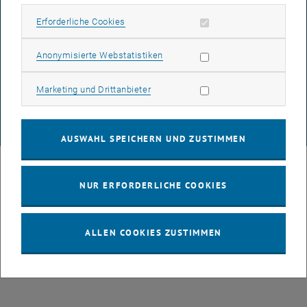
Erforderliche Cookies zulassen
Erforderliche Cookies
DATENSCHUTZERKLÄRUNG (PDF)
Statistik Cookies zulassen
Anonymisierte Webstatistiken
Marketing Cookies zulassen
Marketing und Drittanbieter
COOKIEEINSTELLUNGEN
© TU Wien
# 49877
AUSWAHL SPEICHERN UND ZUSTIMMEN
NUR ERFORDERLICHE COOKIES
ALLEN COOKIES ZUSTIMMEN