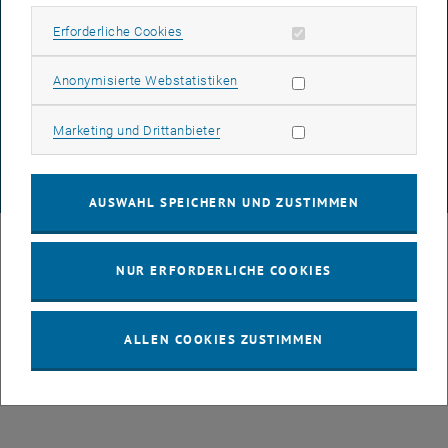
Erforderliche Cookies zulassen
Erforderliche Cookies
DATENSCHUTZERKLÄRUNG (PDF)
Statistik Cookies zulassen
Anonymisierte Webstatistiken
Marketing Cookies zulassen
Marketing und Drittanbieter
COOKIEEINSTELLUNGEN
© TU Wien
# 49877
AUSWAHL SPEICHERN UND ZUSTIMMEN
NUR ERFORDERLICHE COOKIES
ALLEN COOKIES ZUSTIMMEN