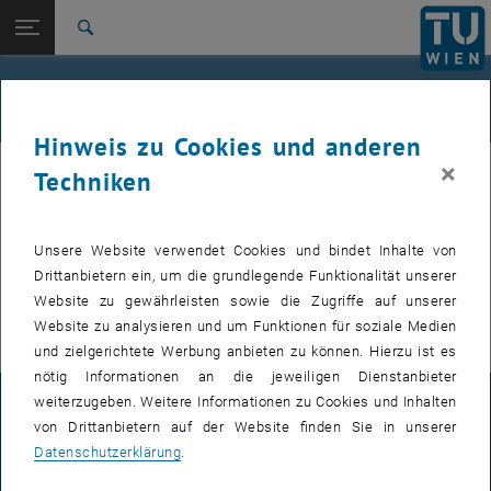
Studium
Seitennavigation öffnen
EN
TU Login
Forschung
Suche
International
Quicklinks
Veranstaltungen
Quicklinks-Menü umschalten
Karriere
Hinweis zu Cookies und anderen
Zur 1. Menü Ebene
E307-02-1-Forschungsgruppe Maschinenelemente und
×
MEL
Techniken
Luftfahrtgetriebe
Zurück zur letzten Ebene:
E307-02-1-Forschungsgruppe
Maschinenelemente und
Zurück: Subseiten von E307-02-1-Forschungsgruppe Maschinenelemente
Unsere Website verwendet Cookies und bindet Inhalte von
VERANSTALTUNGEN VOM 16. JULI 2026
Luftfahrtgetriebe
Drittanbietern ein, um die grundlegende Funktionalität unserer
Website zu gewährleisten sowie die Zugriffe auf unserer
Veranstaltungen
Es gibt keine Veranstaltungen in der aktuellen Ansicht.
Website zu analysieren und um Funktionen für soziale Medien
und zielgerichtete Werbung anbieten zu können. Hierzu ist es
nötig Informationen an die jeweiligen Dienstanbieter
weiterzugeben. Weitere Informationen zu Cookies und Inhalten
IMPRESSUM
von Drittanbietern auf der Website finden Sie in unserer
Datenschutzerklärung
.
BARRIEREFREIHEITSERKLÄRUNG