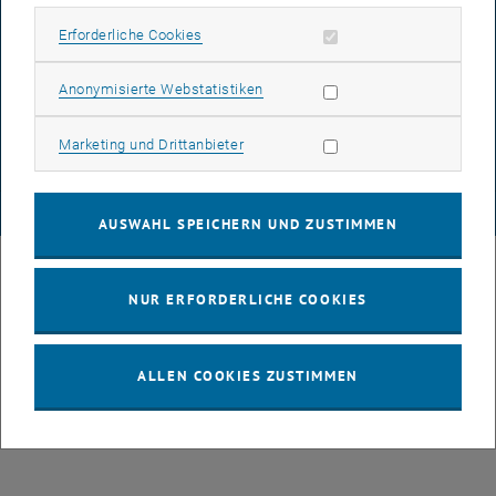
Erforderliche Cookies zulassen
Erforderliche Cookies
DATENSCHUTZERKLÄRUNG (PDF)
Statistik Cookies zulassen
Anonymisierte Webstatistiken
Marketing Cookies zulassen
Marketing und Drittanbieter
COOKIEEINSTELLUNGEN
© TU Wien
# 49877
AUSWAHL SPEICHERN UND ZUSTIMMEN
NUR ERFORDERLICHE COOKIES
ALLEN COOKIES ZUSTIMMEN