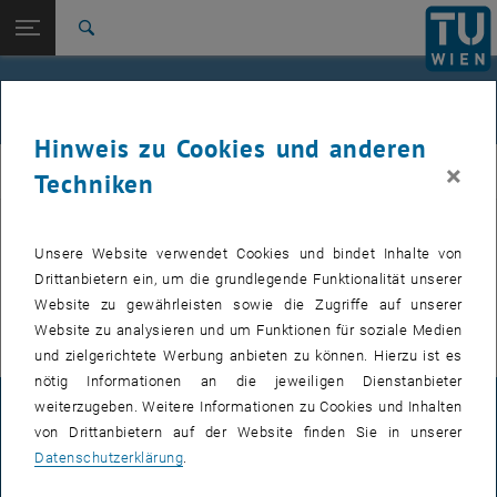
Studium
Seitennavigation öffnen
EN
TU Login
Forschung
Suche
International
Quicklinks
Veranstaltungen
Quicklinks-Menü umschalten
Karriere
Hinweis zu Cookies und anderen
Zur 1. Menü Ebene
E307-02-1-Forschungsgruppe Maschinenelemente und
×
MEL
Techniken
Luftfahrtgetriebe
Zurück zur letzten Ebene:
E307-02-1-Forschungsgruppe
Maschinenelemente und
Zurück: Subseiten von E307-02-1-Forschungsgruppe Maschinenelemente
Unsere Website verwendet Cookies und bindet Inhalte von
VERANSTALTUNGEN VOM 15. JULI 2026
Luftfahrtgetriebe
Drittanbietern ein, um die grundlegende Funktionalität unserer
Website zu gewährleisten sowie die Zugriffe auf unserer
Veranstaltungen
Es gibt keine Veranstaltungen in der aktuellen Ansicht.
Website zu analysieren und um Funktionen für soziale Medien
und zielgerichtete Werbung anbieten zu können. Hierzu ist es
nötig Informationen an die jeweiligen Dienstanbieter
weiterzugeben. Weitere Informationen zu Cookies und Inhalten
IMPRESSUM
von Drittanbietern auf der Website finden Sie in unserer
Datenschutzerklärung
.
BARRIEREFREIHEITSERKLÄRUNG