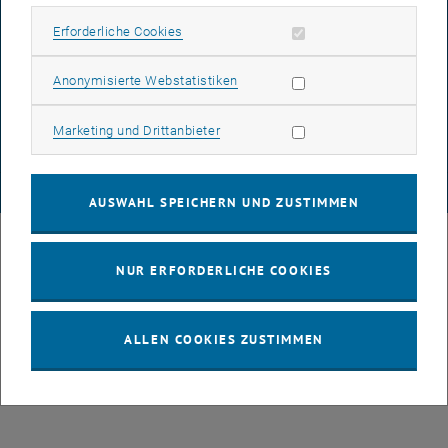
Erforderliche Cookies zulassen
Erforderliche Cookies
DATENSCHUTZERKLÄRUNG (PDF)
Statistik Cookies zulassen
Anonymisierte Webstatistiken
Marketing Cookies zulassen
Marketing und Drittanbieter
COOKIEEINSTELLUNGEN
© TU Wien
# 49877
AUSWAHL SPEICHERN UND ZUSTIMMEN
NUR ERFORDERLICHE COOKIES
ALLEN COOKIES ZUSTIMMEN