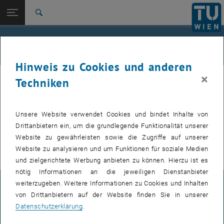
Studium
Seitennavigation öffnen
EN
TU Login
Forschung
Suche
International
Quicklinks
Veranstaltungen
Quicklinks-Menü umschalten
Karriere
Hinweis zu Cookies und anderen
Zur 1. Menü Ebene
E307-02-1-Forschungsgruppe Maschinenelemente und
×
MEL
Techniken
Luftfahrtgetriebe
Zurück zur letzten Ebene:
E307-02-1-Forschungsgruppe
Maschinenelemente und
Zurück: Subseiten von E307-02-1-Forschungsgruppe Maschinenelemente
Unsere Website verwendet Cookies und bindet Inhalte von
VERANSTALTUNGEN VOM 21. JULI 2026
Luftfahrtgetriebe
Drittanbietern ein, um die grundlegende Funktionalität unserer
Website zu gewährleisten sowie die Zugriffe auf unserer
Veranstaltungen
Es gibt keine Veranstaltungen in der aktuellen Ansicht.
Website zu analysieren und um Funktionen für soziale Medien
und zielgerichtete Werbung anbieten zu können. Hierzu ist es
nötig Informationen an die jeweiligen Dienstanbieter
weiterzugeben. Weitere Informationen zu Cookies und Inhalten
IMPRESSUM
von Drittanbietern auf der Website finden Sie in unserer
Datenschutzerklärung
.
BARRIEREFREIHEITSERKLÄRUNG