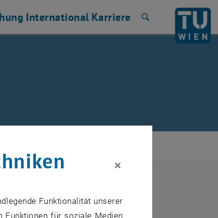
chung
International
Karriere
Suche
chniken
×
2024
Nächster Monat
ndlegende Funktionalität unserer
m Funktionen für soziale Medien