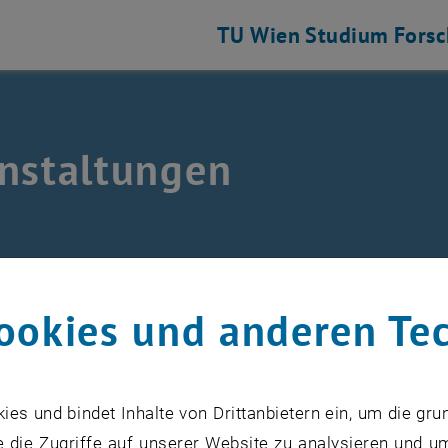
TU Wien
Studium
Fors
nstaltungen
 und Luftfahrtgetriebe auflisten
anstaltungen
ookies und anderen Te
 auswählen
Mai
Voriger Monat
s und bindet Inhalte von Drittanbietern ein, um die gru
 die Zugriffe auf unserer Website zu analysieren und u