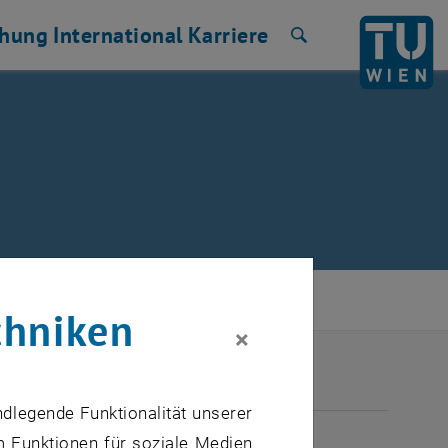
chung
International
Karriere
Suche
chniken
×
ndlegende Funktionalität unserer
ULI 2026
m Funktionen für soziale Medien