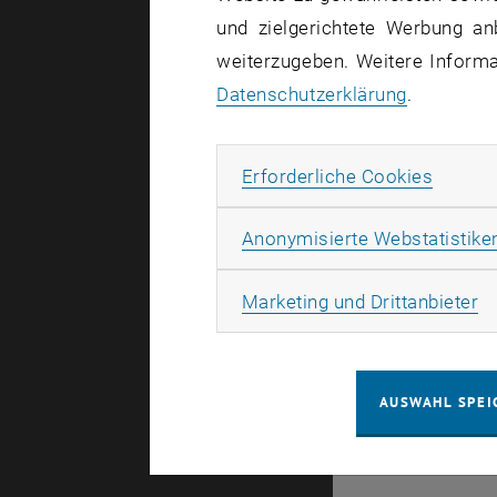
und zielgerichtete Werbung an
Es gibt kei
weiterzugeben. Weitere Informat
Datenschutzerklärung
.
Erforde
Erforderliche Cookies
© TU Wien
#
Anonymisierte Webstatistike
49877
Ma
Marketing und Drittanbieter
AUSWAHL SPEI