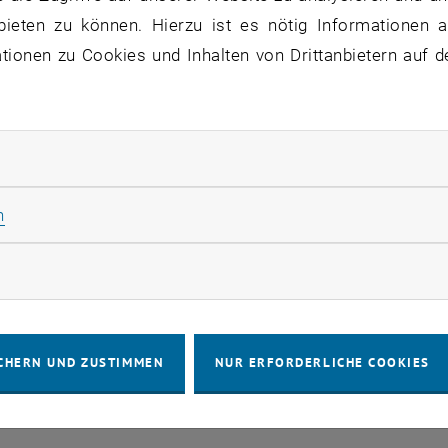
bieten zu können. Hierzu ist es nötig Informationen an
ne Veranstaltungen in der aktuellen Ansicht.
ionen zu Cookies und Inhalten von Drittanbietern auf d
rliche Cookies zulassen
IMPRESSUM
BARRIEREFREIHEITS
Statistik Cookies zulassen
n
COOKIEEIN
rketing Cookies zulassen
CHERN UND ZUSTIMMEN
NUR ERFORDERLICHE COOKIES