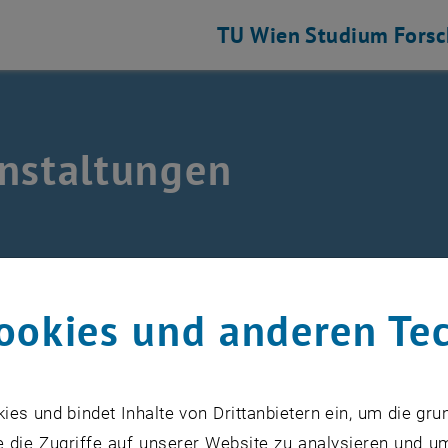
TU Wien
Studium
Fors
nstaltungen
 und Luftfahrtgetriebe auflisten
anstaltungen
ookies und anderen Te
s und bindet Inhalte von Drittanbietern ein, um die gru
VERANSTALTUNGEN VOM 15. J
 die Zugriffe auf unserer Website zu analysieren und u