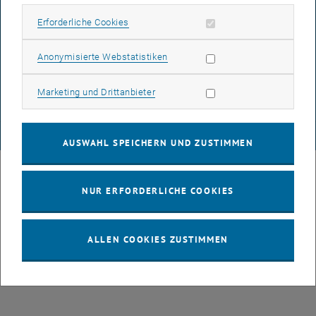
Erforderliche Cookies zulassen
Erforderliche Cookies
DATENSCHUTZERKLÄRUNG (PDF)
Statistik Cookies zulassen
Anonymisierte Webstatistiken
Marketing Cookies zulassen
Marketing und Drittanbieter
COOKIEEINSTELLUNGEN
© TU Wien
# 49877
AUSWAHL SPEICHERN UND ZUSTIMMEN
NUR ERFORDERLICHE COOKIES
ALLEN COOKIES ZUSTIMMEN