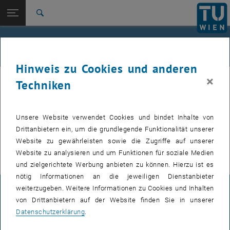
Studium
Seitennavigation öffnen
EN
TU Login
Forschung
Suche
International
Quicklinks
Veranstaltungen
Quicklinks-Menü umschalten
Karriere
Hinweis zu Cookies und anderen
Zur 1. Menü Ebene
E307-02-1-Forschungsgruppe Maschinenelemente und
×
MEL
Techniken
Luftfahrtgetriebe
Zurück zur letzten Ebene:
E307-02-1-Forschungsgruppe
Maschinenelemente und
Zurück: Subseiten von E307-02-1-Forschungsgruppe Maschinenelemente
Unsere Website verwendet Cookies und bindet Inhalte von
VERANSTALTUNGEN VOM 20. JULI 2026
Luftfahrtgetriebe
Drittanbietern ein, um die grundlegende Funktionalität unserer
Website zu gewährleisten sowie die Zugriffe auf unserer
Veranstaltungen
Es gibt keine Veranstaltungen in der aktuellen Ansicht.
Website zu analysieren und um Funktionen für soziale Medien
und zielgerichtete Werbung anbieten zu können. Hierzu ist es
nötig Informationen an die jeweiligen Dienstanbieter
weiterzugeben. Weitere Informationen zu Cookies und Inhalten
IMPRESSUM
von Drittanbietern auf der Website finden Sie in unserer
Datenschutzerklärung
.
BARRIEREFREIHEITSERKLÄRUNG