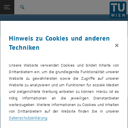
Studium
Seitennavigation öffnen
EN
TU Login
Forschung
Suche
International
Quicklinks
Veranstaltungen
Quicklinks-Menü umschalten
Karriere
Hinweis zu Cookies und anderen
Zur 1. Menü Ebene
E307-02-1-Forschungsgruppe Maschinenelemente und
×
MEL
Techniken
Luftfahrtgetriebe
Zurück zur letzten Ebene:
E307-02-1-Forschungsgruppe
Maschinenelemente und
Zurück: Subseiten von E307-02-1-Forschungsgruppe Maschinenelemente
Unsere Website verwendet Cookies und bindet Inhalte von
VERANSTALTUNGEN VOM 20. JULI 2026
Luftfahrtgetriebe
Drittanbietern ein, um die grundlegende Funktionalität unserer
Website zu gewährleisten sowie die Zugriffe auf unserer
Veranstaltungen
Es gibt keine Veranstaltungen in der aktuellen Ansicht.
Website zu analysieren und um Funktionen für soziale Medien
und zielgerichtete Werbung anbieten zu können. Hierzu ist es
nötig Informationen an die jeweiligen Dienstanbieter
weiterzugeben. Weitere Informationen zu Cookies und Inhalten
IMPRESSUM
von Drittanbietern auf der Website finden Sie in unserer
Datenschutzerklärung
.
BARRIEREFREIHEITSERKLÄRUNG