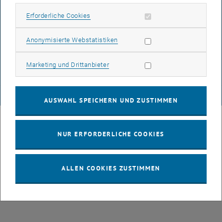
Erforderliche Cookies zulassen
Erforderliche Cookies
DATENSCHUTZERKLÄRUNG (PDF)
Statistik Cookies zulassen
Anonymisierte Webstatistiken
Marketing Cookies zulassen
Marketing und Drittanbieter
COOKIEEINSTELLUNGEN
© TU Wien
# 49877
AUSWAHL SPEICHERN UND ZUSTIMMEN
NUR ERFORDERLICHE COOKIES
ALLEN COOKIES ZUSTIMMEN