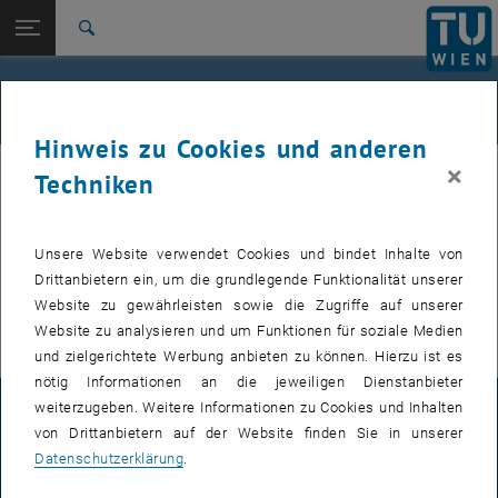
Studium
Seitennavigation öffnen
EN
TU Login
Forschung
Suche
International
Quicklinks
Veranstaltungen
Quicklinks-Menü umschalten
Karriere
Hinweis zu Cookies und anderen
Zur 1. Menü Ebene
E307-02-1-Forschungsgruppe Maschinenelemente und
×
MEL
Techniken
Luftfahrtgetriebe
Zurück zur letzten Ebene:
E307-02-1-Forschungsgruppe
Maschinenelemente und
Zurück: Subseiten von E307-02-1-Forschungsgruppe Maschinenelemente
Unsere Website verwendet Cookies und bindet Inhalte von
VERANSTALTUNGEN VOM 15. JULI 2026
Luftfahrtgetriebe
Drittanbietern ein, um die grundlegende Funktionalität unserer
Website zu gewährleisten sowie die Zugriffe auf unserer
Veranstaltungen
Es gibt keine Veranstaltungen in der aktuellen Ansicht.
Website zu analysieren und um Funktionen für soziale Medien
und zielgerichtete Werbung anbieten zu können. Hierzu ist es
nötig Informationen an die jeweiligen Dienstanbieter
weiterzugeben. Weitere Informationen zu Cookies und Inhalten
IMPRESSUM
von Drittanbietern auf der Website finden Sie in unserer
Datenschutzerklärung
.
BARRIEREFREIHEITSERKLÄRUNG