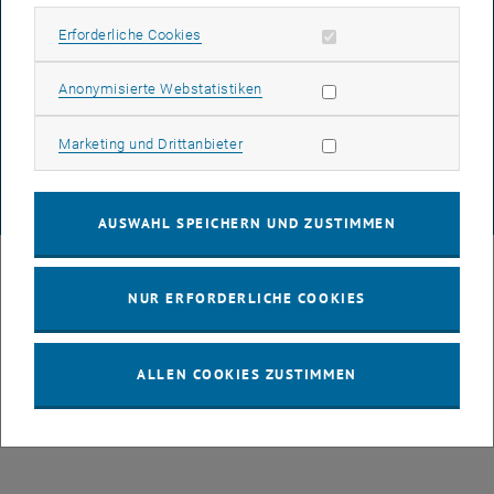
Erforderliche Cookies zulassen
Erforderliche Cookies
DATENSCHUTZERKLÄRUNG (PDF)
Statistik Cookies zulassen
Anonymisierte Webstatistiken
Marketing Cookies zulassen
Marketing und Drittanbieter
COOKIEEINSTELLUNGEN
© TU Wien
# 49877
AUSWAHL SPEICHERN UND ZUSTIMMEN
NUR ERFORDERLICHE COOKIES
ALLEN COOKIES ZUSTIMMEN