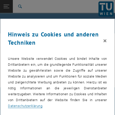
Studium
Seitennavigation öffnen
EN
TU Login
Forschung
Suche
International
Quicklinks
Veranstaltungen
Quicklinks-Menü umschalten
Karriere
Hinweis zu Cookies und anderen
Zur 1. Menü Ebene
E307-02-1-Forschungsgruppe Maschinenelemente und
×
MEL
Techniken
Luftfahrtgetriebe
Zurück zur letzten Ebene:
E307-02-1-Forschungsgruppe
Maschinenelemente und
Zurück: Subseiten von E307-02-1-Forschungsgruppe Maschinenelemente
Unsere Website verwendet Cookies und bindet Inhalte von
VERANSTALTUNGEN VOM 15. JULI 2026
Luftfahrtgetriebe
Drittanbietern ein, um die grundlegende Funktionalität unserer
Website zu gewährleisten sowie die Zugriffe auf unserer
Veranstaltungen
Es gibt keine Veranstaltungen in der aktuellen Ansicht.
Website zu analysieren und um Funktionen für soziale Medien
und zielgerichtete Werbung anbieten zu können. Hierzu ist es
nötig Informationen an die jeweiligen Dienstanbieter
weiterzugeben. Weitere Informationen zu Cookies und Inhalten
IMPRESSUM
von Drittanbietern auf der Website finden Sie in unserer
Datenschutzerklärung
.
BARRIEREFREIHEITSERKLÄRUNG