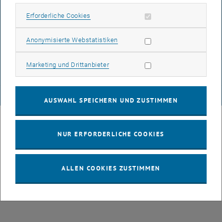
Erforderliche Cookies zulassen
Erforderliche Cookies
DATENSCHUTZERKLÄRUNG (PDF)
Statistik Cookies zulassen
Anonymisierte Webstatistiken
Marketing Cookies zulassen
Marketing und Drittanbieter
COOKIEEINSTELLUNGEN
© TU Wien
# 49877
AUSWAHL SPEICHERN UND ZUSTIMMEN
NUR ERFORDERLICHE COOKIES
ALLEN COOKIES ZUSTIMMEN