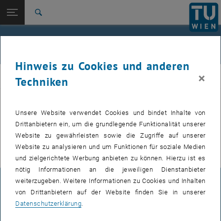
Studium
Seitennavigation öffnen
EN
TU Login
Forschung
Suche
International
Quicklinks
Veranstaltungen
Quicklinks-Menü umschalten
Karriere
Hinweis zu Cookies und anderen
Zur 1. Menü Ebene
E307-02-1-Forschungsgruppe Maschinenelemente und
×
MEL
Techniken
Luftfahrtgetriebe
Zurück zur letzten Ebene:
E307-02-1-Forschungsgruppe
Maschinenelemente und
Zurück: Subseiten von E307-02-1-Forschungsgruppe Maschinenelemente
Unsere Website verwendet Cookies und bindet Inhalte von
VERANSTALTUNGEN VOM 21. JULI 2026
Luftfahrtgetriebe
Drittanbietern ein, um die grundlegende Funktionalität unserer
Website zu gewährleisten sowie die Zugriffe auf unserer
Veranstaltungen
Es gibt keine Veranstaltungen in der aktuellen Ansicht.
Website zu analysieren und um Funktionen für soziale Medien
und zielgerichtete Werbung anbieten zu können. Hierzu ist es
nötig Informationen an die jeweiligen Dienstanbieter
weiterzugeben. Weitere Informationen zu Cookies und Inhalten
IMPRESSUM
von Drittanbietern auf der Website finden Sie in unserer
Datenschutzerklärung
.
BARRIEREFREIHEITSERKLÄRUNG