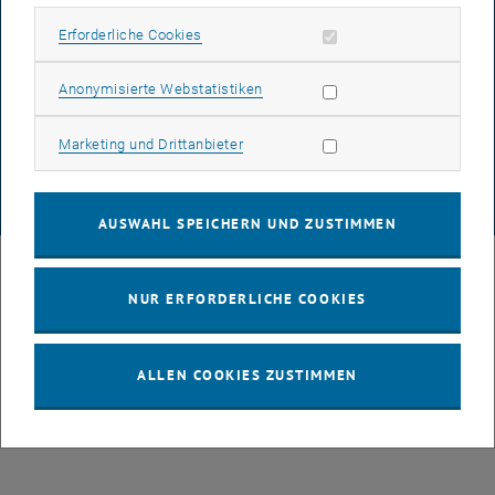
Erforderliche Cookies zulassen
Erforderliche Cookies
DATENSCHUTZERKLÄRUNG (PDF)
Statistik Cookies zulassen
Anonymisierte Webstatistiken
Marketing Cookies zulassen
Marketing und Drittanbieter
COOKIEEINSTELLUNGEN
© TU Wien
# 49877
AUSWAHL SPEICHERN UND ZUSTIMMEN
NUR ERFORDERLICHE COOKIES
ALLEN COOKIES ZUSTIMMEN