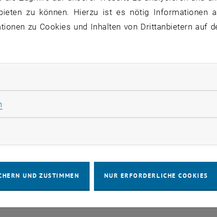
bieten zu können. Hierzu ist es nötig Informationen an
ne Veranstaltungen in der aktuellen Ansicht.
ionen zu Cookies und Inhalten von Drittanbietern auf d
rliche Cookies zulassen
IMPRESSUM
BARRIEREFREIHEITS
Statistik Cookies zulassen
n
COOKIEEIN
rketing Cookies zulassen
CHERN UND ZUSTIMMEN
NUR ERFORDERLICHE COOKIES