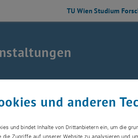
TU Wien
Studium
Fors
nstaltungen
 und Luftfahrtgetriebe auflisten
anstaltungen
ookies und anderen Te
s und bindet Inhalte von Drittanbietern ein, um die gru
VERANSTALTUNGEN VOM 15. J
 die Zugriffe auf unserer Website zu analysieren und u