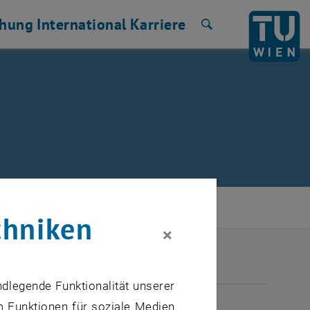
chung
International
Karriere
Suche
chniken
×
ndlegende Funktionalität unserer
ULI 2026
m Funktionen für soziale Medien