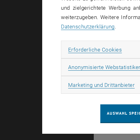
und zielgerichtete Werbung an
Es gibt kei
weiterzugeben. Weitere Informat
Datenschutzerklärung
.
Erforde
Erforderliche Cookies
© TU Wien
#
Anonymisierte Webstatistike
49877
Ma
Marketing und Drittanbieter
AUSWAHL SPEI