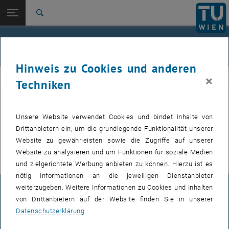
Studium
Seitennavigation öffnen
EN
TU Login
Forschung
Suche
International
Quicklinks
Veranstaltungen
Quicklinks-Menü umschalten
Karriere
Hinweis zu Cookies und anderen
Zur 1. Menü Ebene
E307-02-1-Forschungsgruppe Maschinenelemente und
×
MEL
Techniken
Luftfahrtgetriebe
Zurück zur letzten Ebene:
E307-02-1-Forschungsgruppe
Maschinenelemente und
Zurück: Subseiten von E307-02-1-Forschungsgruppe Maschinenelemente
Unsere Website verwendet Cookies und bindet Inhalte von
VERANSTALTUNGEN VOM 20. JULI 2026
Luftfahrtgetriebe
Drittanbietern ein, um die grundlegende Funktionalität unserer
Website zu gewährleisten sowie die Zugriffe auf unserer
Veranstaltungen
Es gibt keine Veranstaltungen in der aktuellen Ansicht.
Website zu analysieren und um Funktionen für soziale Medien
und zielgerichtete Werbung anbieten zu können. Hierzu ist es
nötig Informationen an die jeweiligen Dienstanbieter
weiterzugeben. Weitere Informationen zu Cookies und Inhalten
IMPRESSUM
von Drittanbietern auf der Website finden Sie in unserer
Datenschutzerklärung
.
BARRIEREFREIHEITSERKLÄRUNG