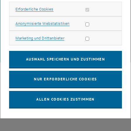
Erforderliche Cookies zulassen
Erforderliche Cookies
DATENSCHUTZERKLÄRUNG (PDF)
Statistik Cookies zulassen
Anonymisierte Webstatistiken
Marketing Cookies zulassen
Marketing und Drittanbieter
COOKIEEINSTELLUNGEN
© TU Wien
# 49877
AUSWAHL SPEICHERN UND ZUSTIMMEN
NUR ERFORDERLICHE COOKIES
ALLEN COOKIES ZUSTIMMEN